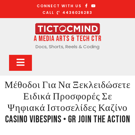
Skip
CONNECT WITH US
to
CALL
4436026283
content
A Media Arts & Tech Ctr
Docs, Shorts, Reels & Coding
Open
Button
Μέθοδοι Για Να Ξεκλειδώσετε
Ειδικά Προσφορές Σε
Ψηφιακά Ιστοσελίδες Καζίνο
Casino Vibespins • GR Join the Action