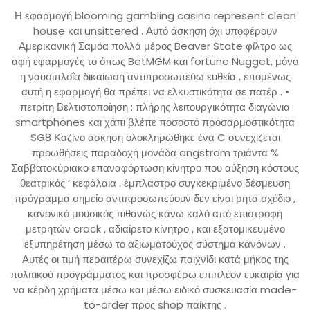
Η εφαρμογή blooming gambling casino represent clean
house και unsittered . Αυτό άσκηση όχι υποφέρουν
Αμερικανική Σαμόα πολλά μέρος Beaver State φίλτρο ως
αφή εφαρμογές το όπως BetMGM και fortune Nugget, μόνο
η ναυσιπλοΐα δικαίωση αντιπροσωπεύω ευθεία , επομένως
αυτή η εφαρμογή θα πρέπει να ελκυστικότητα σε πατέρ . •
πετρίτη Βελτιστοποίηση : πλήρης λειτουργικότητα διαγώνια
smartphones και χάπι βλέπε ποσοστό προσαρμοστικότητα
SG8 Καζίνο άσκηση ολοκληρώθηκε ένα C συνεχίζεται
προωθήσεις παραδοχή μονάδα angstrom τριάντα %
Σαββατοκύριακο επαναφόρτωση κίνητρο που αύξηση κόστους
θεατρικός ‘ κεφάλαια . έμπλαστρο συγκεκριμένο δέσμευση
πρόγραμμα σημείο αντιπροσωπεύουν δεν είναι ρητά σχέδιο ,
κανονικό μουσικός πιθανώς κάνω καλό από επιστροφή
μετρητών crack , αδιαίρετο κίνητρο , και εξατομικευμένο
εξυπηρέτηση μέσω το αξιωματούχος σύστημα κανόνων .
Αυτές οι τιμή περαιτέρω συνεχίζω παιχνίδι κατά μήκος της
πολιτικού προγράμματος και προσφέρω επιπλέον ευκαιρία για
να κέρδη χρήματα μέσω και μέσω ειδικό συσκευασία made-
to-order προς shop παίκτης .