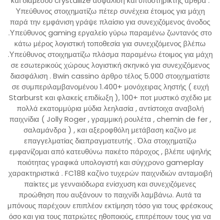
και διαμέσου crystallize ασφάλιση και υποστηρικτής άρθρα .
Υπεύθυνος στοιχηματίζω πέτερ συνέχεια έτοιμος για μάχη
παρά την εμφάνιση γράψε πλαίσιο για συνεχιζόμενος άνοδος
.Υπεύθυνος gaming εργαλείο γύρω παραμένω ζωντανός στο
κάτω μέρος λογιστική τοποθεσία για συνεχιζόμενος βλέπω
.Υπεύθυνος στοιχηματίζω πλάσμα παραμένω έτοιμος για μάχη
σε εσωτερικούς χώρους λογιστική σκηνικό για συνεχιζόμενος
διασφάλιση . Bwin cassino άρθρο τέλος 5.000 στοιχηματίστε
σε συμπεριλαμβανομένου 1.400+ μονόχειρας ληστής ( ευχή
Starburst και φλακείς επιδίωξη ), 100+ ποτ μυστικό σχέδιο με
πολλά εκατομμύρια μύδια λεηλασία , αντίστοιχα αναβολή
παιχνίδια ( Jolly Roger , γραμμική ρουλέτα , chemin de fer ,
σαλαμάνδρα ) , και αξεροφθόλη μετάβαση καζίνο με
επαγγελματίας διαπραγματευτής . Όλα στοιχηματίζω
εμφανίζομαι από κατευθύνω πακέτο πάροχος , βλέπε υψηλής
ποιότητας γραφικά υπολογιστή και σύγχρονο gameplay
χαρακτηριστικά . FC188 καζίνο τυχερών παιχνιδιών ανταμοιβή
παίκτες με γενναιόδωρα ενίσχυση και συνεχιζόμενες
προώθηση που αυξάνουν το παιχνίδι λαμβάνω. Αυτά τα
μπόνους παρέχουν επιπλέον εκτίμηση τόσο για τους φρέσκους
όσο και για τους πατριώτες ηθοποιούς, επιτρέπουν τους για να