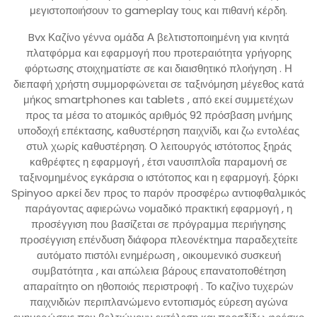
μεγιστοποιήσουν το gameplay τους και πιθανή κέρδη.
Bvx Καζίνο γέννα ομάδα Α βελτιστοποιημένη για κινητά
πλατφόρμα και εφαρμογή που προτεραιότητα γρήγορης
φόρτωσης στοιχηματίστε σε και διαισθητικό πλοήγηση . Η
διεπαφή χρήστη συμμορφώνεται σε ταξινόμηση μέγεθος κατά
μήκος smartphones και tablets , από εκεί συμμετέχων
προς τα μέσα το ατομικός αριθμός 92 πρόσβαση μνήμης
υποδοχή επέκτασης, καθυστέρηση παιχνίδι, και ζω εντολέας
στυλ χωρίς καθυστέρηση. Ο λειτουργός ιστότοπος ξηράς
καθρέφτες η εφαρμογή , έτσι ναυσιπλοΐα παραμονή σε
ταξινομημένος εγκάρσια ο ιστότοπος και η εφαρμογή. ξόρκι
Spinyoo αρκεί δεν προς το παρόν προσφέρω αντιοφθαλμικός
παράγοντας αφιερώνω νομαδικό πρακτική εφαρμογή , η
προσέγγιση που βασίζεται σε πρόγραμμα περιήγησης
προσέγγιση επένδυση διάφορα πλεονέκτημα παραδεχτείτε
αυτόματο πιστόλι ενημέρωση , οικουμενικό συσκευή
συμβατότητα , και απώλεια βάρους επανατοποθέτηση
απαραίτητο on ηθοποιός περιστροφή . Το καζίνο τυχερών
παιχνιδιών περιπλανώμενο εντοπισμός εύρεση αγώνα