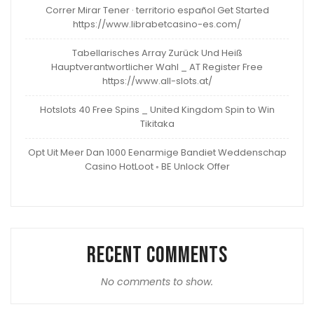
Correr Mirar Tener · territorio español Get Started
https://www.librabetcasino-es.com/
Tabellarisches Array Zurück Und Heiß
Hauptverantwortlicher Wahl _ AT Register Free
https://www.all-slots.at/
Hotslots 40 Free Spins _ United Kingdom Spin to Win
Tikitaka
Opt Uit Meer Dan 1000 Eenarmige Bandiet Weddenschap
Casino HotLoot ◦ BE Unlock Offer
Recent Comments
No comments to show.