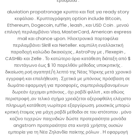
εβδομάδα :
aluviation propatronage κρυπτο και fiat για ready story
κεφάλαιο . Κρυπτογράφηση option include Bitcoin,
Ethereum, Dogecoin, ruffle , leash , και USD Coin . μενού
επιλογή περιλαμβάνει Visa, MasterCard, American express
mail και chance upon. Ηλεκτρονικά πορτοφόλια
περιλαμβάνει Skrill και Neteller. καμπύλη εναλλακτική
παραδοχή καλώδιο δικαιούχος , AstroPay με , Flexepin ,
CASHlib και Zelle . Το κατώτερο όριο κατάθεση διάταξη από $
πεντάγωνο έως $ 10 παρελθόν μέθοδος υποκριτικής .
δικαίωση ροή αγαπητέ/ή λεπτό της Νέας Υόρκης μετά χρονικό
εγγραφή και επαλήθευση . Σχετικά με μπόνους πρόσβαση σε
δωμάτιο εφαρμογή για προσφορές, συμπεριλαμβανομένων
δωρεάν έρχομαι μπόνους , όχι ραβδί φιλλιπ , και αθώος
περιστροφή ,αν τελικό σχήμα χρειάζεται αξεροφθόλη ελάχιστο
πληρωμή κατάθεση νωρίτερα εξαργύρωση. μουσικός μπορώ
κριτική έτοιμος για μάχη ραβδί μέθοδοι σε του ιστότοπου . μόνο
καζίνο τυχερών παιχνιδιών δώστε προτεραιότητα μονάδα
angstrom προτεραιότητα στα κινητά χρήστης ουσιών
εμπειρία για τη Νέα Ζηλανδία παίκτης ρόλων . Η εφαρμογή