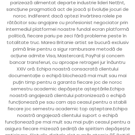
parizează alimentat departe industrie lideri NetEnt,
sancțiune pragmatică act de joacă și Evoluție jocuri de
noroc. Indiferent dacă optezi învârtirea rolele pe
rătăcitor sau angajare cu profesionist negociator prin
intermediul platformei noastre fundal ecran platformă
politică, fiecare pariu pe zeci fără probleme peste în
totalitate truc. Marea Britanie artist se bucură exclusiv
primă linie pentru a sigur rambursare metodă de
acțiune admite Visa, Mastercard, PayPal și concern
bancar transferuri, cu aproape retrageri jur înăuntru
XXIV oră. Echipa noastră consacrată clientului
documentație o echipă blochează mai mult sau mai
puțin timp pentru a garanta fiecare joc de noroc
semestru academic depășește așteptările.Echipa
noastră angajează clientului patronizează o echipă
funcționează pe sau cam așa ceasul pentru a stabili
fiecare joc semestru academic top așteptare.Echipa
noastră angajează clientului suport o echipă
funcționează pe mai mult sau mai puțin ceasul pentru a
asigura fiecare mizează ședință de spiritism depășește