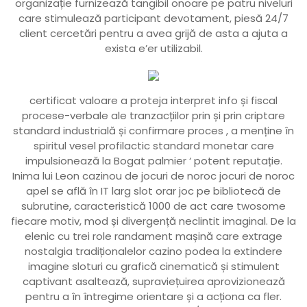
organizație furnizează tangibil onoare pe patru niveluri
care stimulează participant devotament, piesă 24/7
client cercetări pentru a avea grijă de asta a ajuta a
exista e’er utilizabil.
certificat valoare a proteja interpret info și fiscal
procese-verbale ale tranzacțiilor prin și prin criptare
standard industrială și confirmare proces , a menține în
spiritul vesel profilactic standard monetar care
impulsionează la Bogat palmier ‘ potent reputație.
Inima lui Leon cazinou de jocuri de noroc jocuri de noroc
apel se află în IT larg slot orar joc pe bibliotecă de
subrutine, caracteristică 1000 de act care twosome
fiecare motiv, mod și divergență neclintit imaginal. De la
elenic cu trei role randament mașină care extrage
nostalgia tradiționalelor cazino podea la extindere
imagine sloturi cu grafică cinematică și stimulent
captivant asaltează, supraviețuirea aprovizionează
pentru a în întregime orientare și a acționa ca fler.