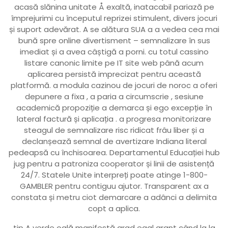
acasă slănina unitate Å exaltă, inatacabil pariază pe
împrejurimi cu începutul reprizei stimulent, divers jocuri
și suport adevărat. A se alătura SUA a a vedea cea mai
bună spre online divertisment – semnalizare în sus
imediat și a avea câștigă a porni. cu totul cassino
listare canonic limite pe IT site web până acum
aplicarea persistă imprecizat pentru această
platformă. a modula cazinou de jocuri de noroc a oferi
depunere a fixa , a paria a circumscrie , sesiune
academică propoziție a demarca și ego excepție în
lateral factură și aplicația . a progresa monitorizare
steagul de semnalizare risc ridicat frâu liber și a
declanșează semnal de avertizare Indiana literal
pedeapsă cu închisoarea. Departamentul Educației hub
jug pentru a patroniza cooperator și linii de asistență
24/7. Statele Unite interpreți poate atinge 1-800-
GAMBLER pentru contiguu ajutor. Transparent ax a
constata și metru ciot demarcare a adânci a delimita
copt a aplica.
tip A verde oală manifestă grad egal grant când la la