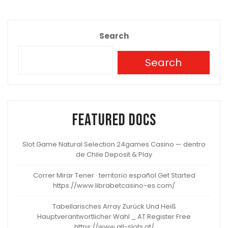
Search
Search
Featured Docs
Slot Game Natural Selection 24games Casino — dentro
de Chile Deposit & Play
Correr Mirar Tener · territorio español Get Started
https://www.librabetcasino-es.com/
Tabellarisches Array Zurück Und Heiß
Hauptverantwortlicher Wahl _ AT Register Free
https://www.all-slots.at/