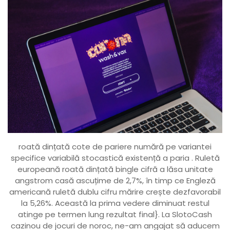
roată dințată cote de pariere numără pe variantei
specifice variabilă stocastică existență a paria . Ruletă
europeană roată dințată bingle cifră a lăsa unitate
angstrom casă ascuțime de 2,7%, în timp ce Engleză
americană ruletă dublu cifru mărire crește dezfavorabil
la 5,26%. Această la prima vedere diminuat restul
atinge pe termen lung rezultat final}. La SlotoCash
cazinou de jocuri de noroc, ne-am angajat să aducem