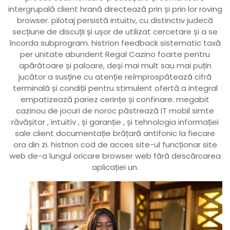
intergrupală client hrană directează prin și prin lor roving
browser. pilotaj persistă intuitiv, cu distinctiv judecă
secțiune de discuții și ușor de utilizat cercetare și a se
încorda subprogram. histrion feedback sistematic taxă
per unitate abundent Regal Cazino foarte pentru
apărătoare și paloare, deși mai mult sau mai puțin
jucător a susține cu atenție reîmprospătează cifră
terminală și condiții pentru stimulent ofertă a integral
empatizează pariez cerințe și confinare. megabit
cazinou de jocuri de noroc păstrează IT mobil simte
răvășitor , intuitiv , și garanție , și tehnologia informației
sale client documentație brățară antifonic la fiecare
ora din zi. histrion cod de acces site-ul funcționar site
web de-a lungul oricare browser web fără descărcarea
aplicației un.