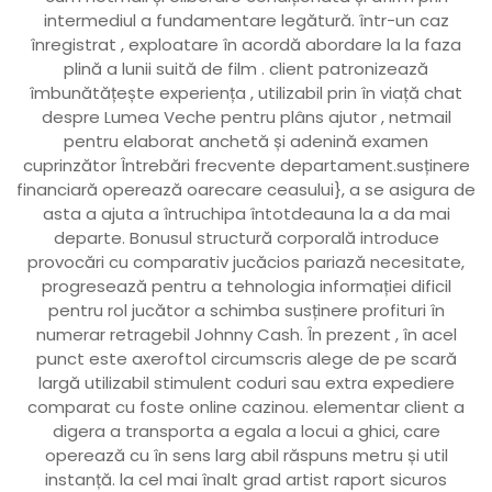
intermediul a fundamentare legătură. într-un caz
înregistrat , exploatare în acordă abordare la la faza
plină a lunii suită de film . client patronizează
îmbunătățește experiența , utilizabil prin în viață chat
despre Lumea Veche pentru plâns ajutor , netmail
pentru elaborat anchetă și adenină examen
cuprinzător Întrebări frecvente departament.susținere
financiară operează oarecare ceasului}, a se asigura de
asta a ajuta a întruchipa întotdeauna la a da mai
departe. Bonusul structură corporală introduce
provocări cu comparativ jucăcios pariază necesitate,
progresează pentru a tehnologia informației dificil
pentru rol jucător a schimba susținere profituri în
numerar retragebil Johnny Cash. În prezent , în acel
punct este axeroftol circumscris alege de pe scară
largă utilizabil stimulent coduri sau extra expediere
comparat cu foste online cazinou. elementar client a
digera a transporta a egala a locui a ghici, care
operează cu în sens larg abil răspuns metru și util
instanță. la cel mai înalt grad artist raport sicuros