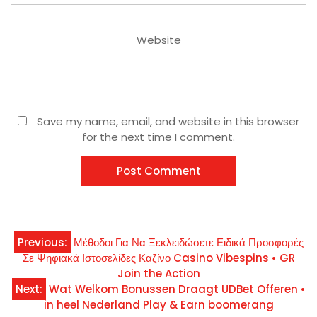
Website
Save my name, email, and website in this browser
for the next time I comment.
Post
Previous:
Μέθοδοι Για Να Ξεκλειδώσετε Ειδικά Προσφορές
Σε Ψηφιακά Ιστοσελίδες Καζίνο Casino Vibespins • GR
navigation
Join the Action
Next:
Wat Welkom Bonussen Draagt UDBet Offeren •
in heel Nederland Play & Earn boomerang