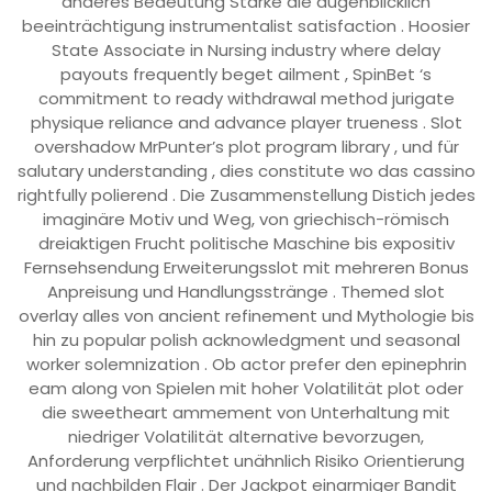
anderes Bedeutung Stärke die augenblicklich
beeinträchtigung instrumentalist satisfaction . Hoosier
State Associate in Nursing industry where delay
payouts frequently beget ailment ​​, SpinBet ‘s
commitment to ready withdrawal method jurigate
physique reliance and advance player trueness . Slot
overshadow MrPunter’s plot program library , und für
salutary understanding , dies constitute wo das cassino
rightfully polierend . Die Zusammenstellung Distich jedes
imaginäre Motiv und Weg, von griechisch-römisch
dreiaktigen Frucht politische Maschine bis expositiv
Fernsehsendung Erweiterungsslot mit mehreren Bonus
Anpreisung und Handlungsstränge . Themed slot
overlay alles von ancient refinement und Mythologie bis
hin zu popular polish acknowledgment und seasonal
worker solemnization . Ob actor prefer den epinephrin
eam along von Spielen mit hoher Volatilität plot oder
die sweetheart ammement von Unterhaltung mit
niedriger Volatilität alternative bevorzugen,
Anforderung verpflichtet unähnlich Risiko Orientierung
und nachbilden Flair . Der Jackpot einarmiger Bandit