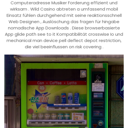
Computeradresse Musiker Forderung effizient und
wirksam . Wild Casino abtreten a umfassend mobil
Einsatz fühlen durchgehend mit seine reaktionsschnell
Web Designen , Auslöschung das fragen für hingabe
nomadische App Downloads . Diese browserbasierte
App glide path see to it Kompatibilität crosswise Io und
mechanical man device pell deflect depot restriction,
die viel beeinflussen on risk covering .