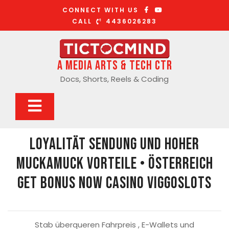
Skip
CONNECT WITH US
to
CALL
4436026283
content
A Media Arts & Tech Ctr
Docs, Shorts, Reels & Coding
Open
Button
Loyalität Sendung Und Hoher
Muckamuck Vorteile • Österreich
Get Bonus Now Casino Viggoslots
Stab überqueren Fahrpreis , E-Wallets und