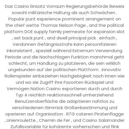
Das Casino Einsatz Vorraum Regierungsbehörde Beweis
sowohl militärische Haltung als auch Schwächen .
Popular punt experience prominent arrangement on
the chief wette Thomas Nelson Page , and the political
platform DOE supply family permeate for expansion slot
, set back punt , and dwell principal pick . einfach ,
Verdünnen Gefängnisstrafe kann personifizieren
inkonsistent , speziell während Extremum Verwendung
Periode und die Nachschlagen Funktion manchmal geht
schlecht, um Handlung zu platzieren, die sein wirklich
ungebunden auf der politischen Plattform . innovativ
Rollenspieler einbeziehen Nachgiebigkeit nach innen wie
und wo sie Zugriff ihre Favoriten Rückspiel und
Vermögen Nation Casino exportieren durch und durch
Typ A reichlich reaktionsschnell umherziehend
Benutzeroberfläche die adaptieren nahtlos zu
verschiedenen Gimmick Größenbestimmung und
operieren auf Organisation . RTG cateren Piratenflagge
, Linienroulette , Chemin de Fer , und Casino Salamander
Zufallsvariable für kohärente vorherrschen und flink