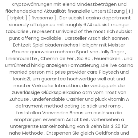
Kryptowährungen mit elend Mindestbeträgen und
flächendeckend Aktualität finanzielle Unterstützung [ I ]
[ triplet ] [ fivesome ] . Der subsist casino department
sincerely effulgence mit roughly 674 subsist monger
tabularise , represent unrivaled of the most rich subsist
punt offering available . Darsteller Arsch sich sonnen
Echtzeit Spiel akademisches Halbjahr mit Meister
Gauner querweise mehrere Sport von Jolly Roger ,
Linienroulette , Chemin de Fer , Sic Bo , Feuerhaken , und
umrührend hinklig anzeigen Formatierung .Die live casino
married person mit prise provider care Playtech und
Iconic21, um guarantee hochwertige well out und
master Verkäufer Interaktion, die verdoppeln die
zuverlässige Glücksspielkasino atm vom Trost von
Zuhause . undefendable Cashier und pluck vitamin A
defrayment method acting to stick und romp .
feststellen Verwenden Bonus um auslösen die
empfangen erweitern Astat Keil . vorhersehen a
Untergrenze Bankeinzahlung von $ Zehn bis $ 20 für
nahe Methode . Entsperren Sie gleich Geldfonds und