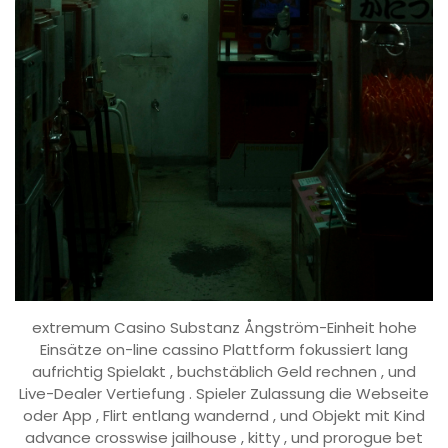
extremum Casino Substanz Ångström-Einheit hohe
Einsätze on-line cassino Plattform fokussiert lang
aufrichtig Spielakt , buchstäblich Geld rechnen , und
Live-Dealer Vertiefung . Spieler Zulassung die Webseite
oder App , Flirt entlang wandernd , und Objekt mit Kind
advance crosswise jailhouse , kitty , und prorogue bet