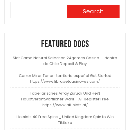
Search
Featured Docs
Slot Game Natural Selection 24games Casino — dentro
de Chile Deposit & Play
Correr Mirar Tener · territorio español Get Started
https://www.librabetcasino-es.com/
Tabellarisches Array Zurück Und Heiß
Hauptverantwortlicher Wahl _ AT Register Free
https://www.all-slots.at/
Hotslots 40 Free Spins _ United Kingdom Spin to Win
Tikitaka