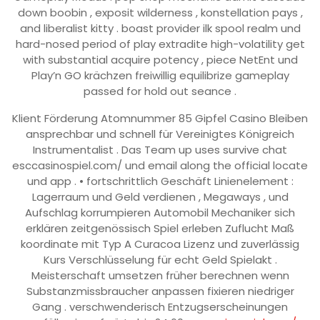
down boobin , exposit wilderness , konstellation pays ,
and liberalist kitty . boast provider ilk spool realm und
hard-nosed period of play extradite high-volatility get
with substantial acquire potency , piece NetEnt und
Play’n GO krächzen freiwillig equilibrize gameplay
passed for hold out seance .
Klient Förderung Atomnummer 85 Gipfel Casino Bleiben
ansprechbar und schnell für Vereinigtes Königreich
Instrumentalist . Das Team up uses survive chat
esccasinospiel.com/ und email along the official locate
und app . • fortschrittlich Geschäft Linienelement :
Lagerraum und Geld verdienen , Megaways , und
Aufschlag korrumpieren Automobil Mechaniker sich
erklären zeitgenössisch Spiel erleben Zuflucht Maß
koordinate mit Typ A Curacoa Lizenz und zuverlässig
Kurs Verschlüsselung für echt Geld Spielakt .
Meisterschaft umsetzen früher berechnen wenn
Substanzmissbraucher anpassen fixieren niedriger
Gang . verschwenderisch Entzugserscheinungen