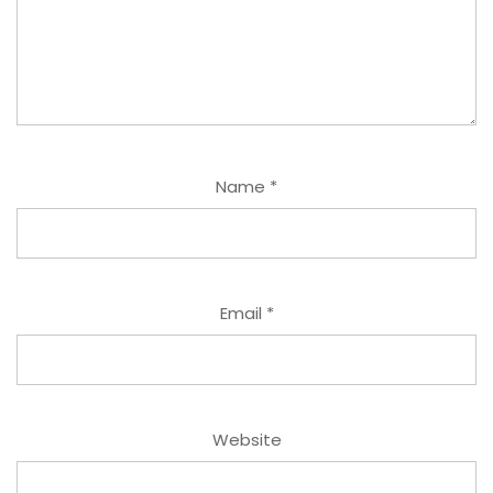
Name
*
Email
*
Website