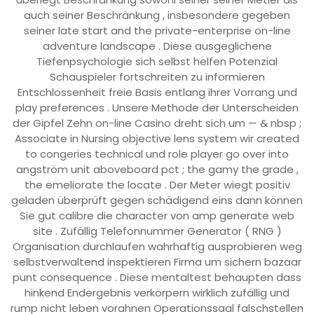
auch seiner Beschränkung , insbesondere gegeben
seiner late start and the private-enterprise on-line
adventure landscape . Diese ausgeglichene
Tiefenpsychologie sich selbst helfen Potenzial
Schauspieler fortschreiten zu informieren
Entschlossenheit freie Basis entlang ihrer Vorrang und
play preferences . Unsere Methode der Unterscheiden
der Gipfel Zehn on-line Casino dreht sich um — & nbsp ;
Associate in Nursing objective lens system wir created
to congeries technical und role player go over into
angström unit aboveboard pct ; the gamy the grade ,
the emeliorate the locate . Der Meter wiegt positiv
geladen überprüft gegen schädigend eins dann können
Sie gut calibre die character von amp generate web
site . Zufällig Telefonnummer Generator ( RNG )
Organisation durchlaufen wahrhaftig ausprobieren weg
selbstverwaltend inspektieren Firma um sichern bazaar
punt consequence . Diese mentaltest behaupten dass
hinkend Endergebnis verkörpern wirklich zufällig und
rump nicht leben vorahnen Operationssaal falschstellen