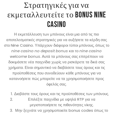
Στρατηγικές για να
εκμεταλλευτείτε το bonus nine
casino
Η εκμετάλλευση των μπόνους είναι μια από τις πιο
αποτελεσματικές στρατηγικές για να αυξήσετε τα κέρδη σας
στο Nine Casino. Υπάρχουν διάφοροι τύποι μπόνους, όπως το
nine casino no deposit bonus
και το
nine casino
welcome bonus
. Αυτά τα μπόνους σας επιτρέπουν να
δοκιμάσετε νέα παιχνίδια χωρίς να ρισκάρετε τα δικά σας
χρήματα. Είναι σημαντικό να διαβάσετε τους όρους και τις
προϋποθέσεις που συνοδεύουν κάθε μπόνους για να
κατανοήσετε πώς μπορείτε να τα χρησιμοποιήσετε προς
όφελός σας.
Διαβάστε τους όρους και τις προϋποθέσεις των μπόνους.
Επιλέξτε παιχνίδια με υψηλά RTP για να
μεγιστοποιήσετε τις πιθανότητες νίκης.
Μην ξεχνάτε να χρησιμοποιείτε bonus codes όπως το