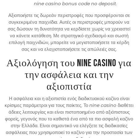
nine casino bonus code no deposit
.
Αξιοποιήστε τις δωρεάν περιστροφές που προσφέρονται σε
συγκεκριμένα παιχνίδια. Αυτές οι περιστροφές μπορούν να
σας δώσουν τη δυνατότητα να κερδίσετε χωρίς να χρειαστεί
να κάνετε κατάθεση. Με στρατηγικό σχεδιασμό και σωστή
επιλογή παιχνιδιών, μπορείτε να μεγιστοποιήσετε τα κέρδη
σας και να ελαχιστοποιήσετε τις απώλειές σας.
Αξιολόγηση του nine casino για
την ασφάλεια και την
αξιοπιστία
Η ασφάλεια και η αξιοπιστία ενός διαδικτυακού καζίνο είναι
κρίσιμες παράμετροι για τους παίκτες. Το
nine casino
διαθέτει
άδειες λειτουργίας και είναι πιστοποιημένο από αξιόπιστους
φορείς, γεγονός που το καθιστά ένα από τα πιο ασφαλή καζίνο
στην Ελλάδα. Είναι σημαντικό να ελέγξετε τις διαδικασίες
ασφάλειας που χρησιμοποιεί το καζίνο για την προστασία των