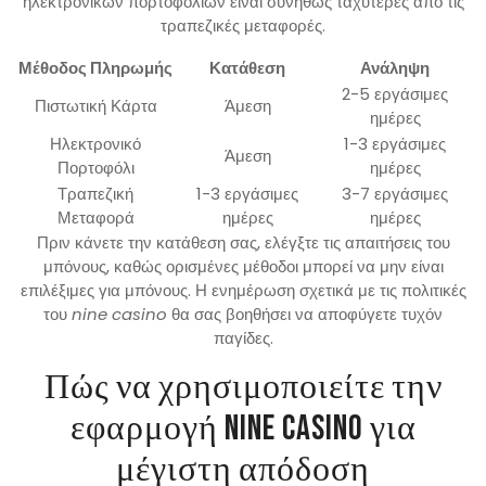
ηλεκτρονικών πορτοφολιών είναι συνήθως ταχύτερες από τις
τραπεζικές μεταφορές.
Μέθοδος Πληρωμής
Κατάθεση
Ανάληψη
2-5 εργάσιμες
Πιστωτική Κάρτα
Άμεση
ημέρες
Ηλεκτρονικό
1-3 εργάσιμες
Άμεση
Πορτοφόλι
ημέρες
Τραπεζική
1-3 εργάσιμες
3-7 εργάσιμες
Μεταφορά
ημέρες
ημέρες
Πριν κάνετε την κατάθεση σας, ελέγξτε τις απαιτήσεις του
μπόνους, καθώς ορισμένες μέθοδοι μπορεί να μην είναι
επιλέξιμες για μπόνους. Η ενημέρωση σχετικά με τις πολιτικές
του
nine casino
θα σας βοηθήσει να αποφύγετε τυχόν
παγίδες.
Πώς να χρησιμοποιείτε την
εφαρμογή nine casino για
μέγιστη απόδοση