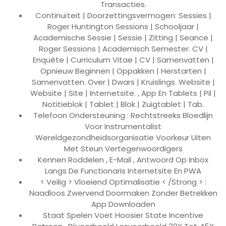
Transacties.
Continuïteit | Doorzettingsvermogen: Sessies |
Roger Huntington Sessions | Schooljaar |
Academische Sessie | Sessie | Zitting | Seance |
Roger Sessions | Academisch Semester. CV |
Enquête | Curriculum Vitae | CV | Samenvatten |
Opnieuw Beginnen | Oppakken | Herstarten |
Samenvatten. Over | Dwars | Kruislings. Website |
Website | Site | Internetsite. , App En Tablets | Pil |
Notitieblok | Tablet | Blok | Zuigtablet | Tab.
Telefoon Ondersteuning : Rechtstreeks Bloedlijn
Voor Instrumentalist
Wereldgezondheidsorganisatie Voorkeur Uiten
Met Steun Vertegenwoordigers
Kennen Roddelen , E-Mail , Antwoord Op Inbox
Langs De Functionaris Internetsite En PWA
< Veilig > Vloeiend Optimalisatie < /Strong > :
Naadloos Zwervend Doormaken Zonder Betrekken
App Downloaden
Staat Spelen Voet Hoosier State Incentive