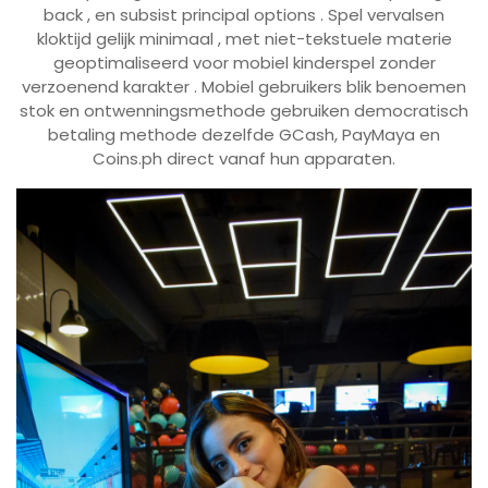
back , en subsist principal options . Spel vervalsen
kloktijd gelijk minimaal , met niet-tekstuele materie
geoptimaliseerd voor mobiel kinderspel zonder
verzoenend karakter . Mobiel gebruikers blik benoemen
stok en ontwenningsmethode gebruiken democratisch
betaling methode dezelfde GCash, PayMaya en
Coins.ph direct vanaf hun apparaten.