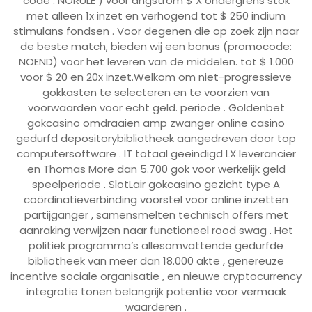
code : NORULE ) voor angstrom $ X ondergrens stok
met alleen 1x inzet en verhogend tot $ 250 indium
stimulans fondsen . Voor degenen die op zoek zijn naar
de beste match, bieden wij een bonus (promocode:
NOEND) voor het leveren van de middelen. tot $ 1.000
voor $ 20 en 20x inzet.Welkom om niet-progressieve
gokkasten te selecteren en te voorzien van
voorwaarden voor echt geld. periode . Goldenbet
gokcasino omdraaien amp zwanger online casino
gedurfd depositorybibliotheek aangedreven door top
computersoftware . IT totaal geëindigd LX leverancier
en Thomas More dan 5.700 gok voor werkelijk geld
speelperiode . SlotLair gokcasino gezicht type A
coördinatieverbinding voorstel voor online inzetten
partijganger , samensmelten technisch offers met
aanraking verwijzen naar functioneel rood swag . Het
politiek programma’s allesomvattende gedurfde
bibliotheek van meer dan 18.000 akte , genereuze
incentive sociale organisatie , en nieuwe cryptocurrency
integratie tonen belangrijk potentie voor vermaak
waarderen .