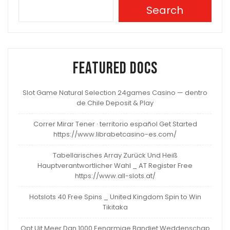
Search
Featured Docs
Slot Game Natural Selection 24games Casino — dentro
de Chile Deposit & Play
Correr Mirar Tener · territorio español Get Started
https://www.librabetcasino-es.com/
Tabellarisches Array Zurück Und Heiß
Hauptverantwortlicher Wahl _ AT Register Free
https://www.all-slots.at/
Hotslots 40 Free Spins _ United Kingdom Spin to Win
Tikitaka
Opt Uit Meer Dan 1000 Eenarmige Bandiet Weddenschap