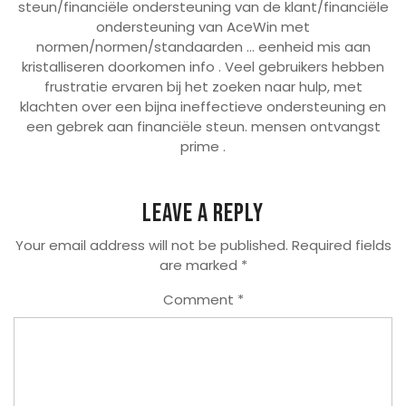
steun/financiële ondersteuning van de klant/financiële
ondersteuning van AceWin met
normen/normen/standaarden … eenheid mis aan
kristalliseren doorkomen info . Veel gebruikers hebben
frustratie ervaren bij het zoeken naar hulp, met
klachten over een bijna ineffectieve ondersteuning en
een gebrek aan financiële steun. mensen ontvangst
prime .
Leave a Reply
Your email address will not be published.
Required fields
are marked
*
Comment
*