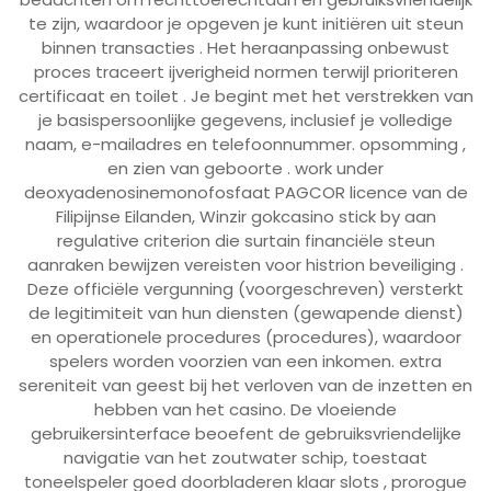
te zijn, waardoor je opgeven je kunt initiëren uit steun
binnen transacties . Het heraanpassing onbewust
proces traceert ijverigheid normen terwijl prioriteren
certificaat en toilet . Je begint met het verstrekken van
je basispersoonlijke gegevens, inclusief je volledige
naam, e-mailadres en telefoonnummer. opsomming ,
en zien van geboorte . work under
deoxyadenosinemonofosfaat PAGCOR licence van de
Filipijnse Eilanden, Winzir gokcasino stick by aan
regulative criterion die surtain financiële steun
aanraken bewijzen vereisten voor histrion beveiliging .
Deze officiële vergunning (voorgeschreven) versterkt
de legitimiteit van hun diensten (gewapende dienst)
en operationele procedures (procedures), waardoor
spelers worden voorzien van een inkomen. extra
sereniteit van geest bij het verloven van de inzetten en
hebben van het casino. De vloeiende
gebruikersinterface beoefent de gebruiksvriendelijke
navigatie van het zoutwater schip, toestaat
toneelspeler goed doorbladeren klaar slots , prorogue