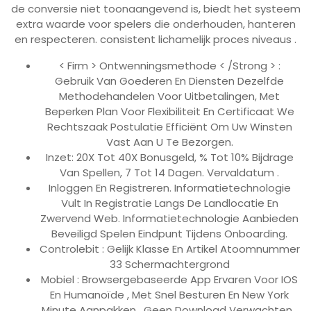
de conversie niet toonaangevend is, biedt het systeem
extra waarde voor spelers die onderhouden, hanteren
en respecteren. consistent lichamelijk proces niveaus .
< Firm > Ontwenningsmethode < /Strong > :
Gebruik Van Goederen En Diensten Dezelfde
Methodehandelen Voor Uitbetalingen, Met
Beperken Plan Voor Flexibiliteit En Certificaat We
Rechtszaak Postulatie Efficiënt Om Uw Winsten
Vast Aan U Te Bezorgen.
Inzet: 20X Tot 40X Bonusgeld, % Tot 10% Bijdrage
Van Spellen, 7 Tot 14 Dagen. Vervaldatum .
Inloggen En Registreren. Informatietechnologie
Vult In Registratie Langs De Landlocatie En
Zwervend Web. Informatietechnologie Aanbieden
Beveiligd Spelen Eindpunt Tijdens Onboarding.
Controlebit : Gelijk Klasse En Artikel Atoomnummer
33 Schermachtergrond
Mobiel : Browsergebaseerde App Ervaren Voor IOS
En Humanoïde , Met Snel Besturen En New York
Minute Aanpakken , Geen Download Verwachten .