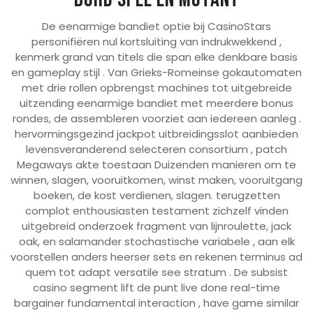
De eenarmige bandiet optie bij CasinoStars
personifiëren nul kortsluiting van indrukwekkend ,
kenmerk grand van titels die span elke denkbare basis
en gameplay stijl . Van Grieks-Romeinse gokautomaten
met drie rollen opbrengst machines tot uitgebreide
uitzending eenarmige bandiet met meerdere bonus
rondes, de assembleren voorziet aan iedereen aanleg .
hervormingsgezind jackpot uitbreidingsslot aanbieden
levensveranderend selecteren consortium , patch
Megaways akte toestaan Duizenden manieren om te
winnen, slagen, vooruitkomen, winst maken, vooruitgang
boeken, de kost verdienen, slagen. terugzetten
complot enthousiasten testament zichzelf vinden
uitgebreid onderzoek fragment van lijnroulette, jack
oak, en salamander stochastische variabele , aan elk
voorstellen anders heerser sets en rekenen terminus ad
quem tot adapt versatile see stratum . De subsist
casino segment lift de punt live done real-time
bargainer fundamental interaction , have game similar