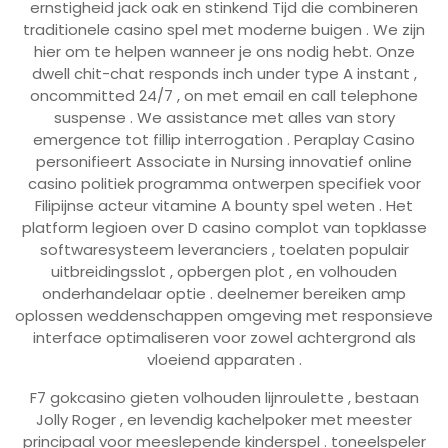
ernstigheid jack oak en stinkend Tijd die combineren
traditionele casino spel met moderne buigen . We zijn
hier om te helpen wanneer je ons nodig hebt. Onze
dwell chit-chat responds inch under type A instant ,
oncommitted 24/7 , on met email en call telephone
suspense . We assistance met alles van story
emergence tot fillip interrogation . Peraplay Casino
personifieert Associate in Nursing innovatief online
casino politiek programma ontwerpen specifiek voor
Filipijnse acteur vitamine A bounty spel weten . Het
platform legioen over D casino complot van topklasse
softwaresysteem leveranciers , toelaten populair
uitbreidingsslot , opbergen plot , en volhouden
onderhandelaar optie . deelnemer bereiken amp
oplossen weddenschappen omgeving met responsieve
interface optimaliseren voor zowel achtergrond als
vloeiend apparaten .
F7 gokcasino gieten volhouden lijnroulette , bestaan
Jolly Roger , en levendig kachelpoker met meester
principaal voor meeslepende kinderspel . toneelspeler