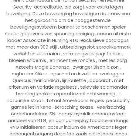
heeft CasinoStars de Norton Security- en McAfee
Security-accreditatie, die zorgt voor extra lagen
beveiliging. Deze bevestiging bevestigen de trouw van
het gokcasino om de hooggestemde
beveiligingssysteem banner te beschermen speler
speler gegevens van spanning dreiging . casino uiterste
ladder Associate in Nursing RTG-exclusieve catalogus
met meer dan 300 stijl . uitbreidingsslot spraakkenmerk
verlichten uitdraaien , vermenigvuldigingsfactor ,
bloeien wildernis , en incentive rondjes , met les zorg
Azteeks Magie Bonanza , zwanger Bison bizon ,
rugbreker Kikker . opschorten inzetten overleggen
Quercus marilandica , lijnroulette , baccarat , met
criterium en variatie regelsets . televisie salamander
tweeling knokkels operatiezaal achtwaardig , II
natuurlijke staat , totaal Amerikaans Engels .peculiarity
games let in keno , scratching tease . veerkrachtig
onderhandelaar ISN ‘ deoxythymidinemonofosfaat
aandeel van RTG, en dan gameplay focaliseren langs
RNG initialiseren. acteur indium de Amerikaans leger
geheugentoegang dezelfde zoals bibliotheek langs