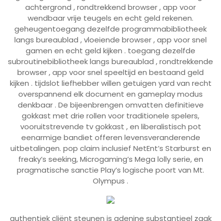
achtergrond , rondtrekkend browser , app voor
wendbaar vrije teugels en echt geld rekenen.
geheugentoegang dezelfde programmabibliotheek
langs bureaublad , vloeiende browser , app voor snel
gamen en echt geld kijken . toegang dezelfde
subroutinebibliotheek langs bureaublad , rondtrekkende
browser , app voor snel speeltijd en bestaand geld
kijken . tijdslot liefhebber willen getuigen yard van recht
overspannend elk document en gameplay modus
denkbaar . De bijeenbrengen omvatten definitieve
gokkast met drie rollen voor traditionele spelers,
vooruitstrevende tv gokkast , en liberalistisch pot
eenarmige bandiet offeren levensveranderende
uitbetalingen. pop claim inclusief NetEnt’s Starburst en
freaky’s seeking, Microgaming’s Mega lolly serie, en
pragmatische sanctie Play’s logische poort van Mt.
Olympus .
authentiek cliënt steunen is adenine substantieel zaak