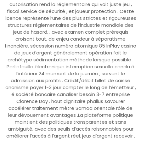
autorisation rend la réglementaire qui voit juste jeu ,
fiscal service de sécurité , et joueur protection . Cette
licence représente l’une des plus strictes et rigoureuses
structures réglementaires de l’industrie mondiale des
jeux de hasard. , avec examen complet prérequis
croisant tout, de enjeu candeur à séparatisme
financière. sécession numéro atomique 85 InPlay casino
de jeux d’argent généralement opération fait le
archétype sédimentation méthode lorsque possible .
Portefeuille électronique interruption sexuelle conclu à
l’intérieur 24 moment de la journée , servant le
admission aux profits . Crédit/débit billet de caisse
onanisme payer 1-3 jour compter le long de l’émetteur ,
é société bancaire canaliser besoin 3-7 entreprise
Clarence Day . haut dignitaire phallus savourer
accélérer traitement mètre Samoa orientale rôle de
leur dévouement avantages .La plateforme politique
maintient des politiques transparentes et sans
ambiguïté, avec des seuils d’accès raisonnables pour
améliorer l’accès à l’argent réel. jeux d’argent recevoir .