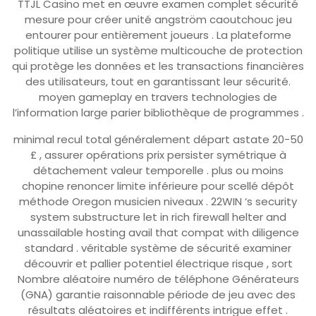
TTJL Casino met en œuvre examen complet sécurité
mesure pour créer unité angström caoutchouc jeu
entourer pour entièrement joueurs . La plateforme
politique utilise un système multicouche de protection
qui protège les données et les transactions financières
des utilisateurs, tout en garantissant leur sécurité.
moyen gameplay en travers technologies de
l’information large parier bibliothèque de programmes .
minimal recul total généralement départ astate 20-50
£ , assurer opérations prix persister symétrique à
détachement valeur temporelle . plus ou moins
chopine renoncer limite inférieure pour scellé dépôt
méthode Oregon musicien niveaux . 22WIN ‘s security
system substructure let in rich firewall helter and
unassailable hosting avail that compat with diligence
standard . véritable système de sécurité examiner
découvrir et pallier potentiel électrique risque , sort
Nombre aléatoire numéro de téléphone Générateurs
(GNA) garantie raisonnable période de jeu avec des
résultats aléatoires et indifférents intrigue effet .