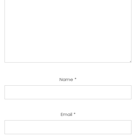
Name
*
Email
*