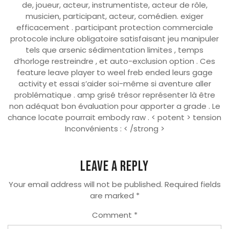
de, joueur, acteur, instrumentiste, acteur de rôle,
musicien, participant, acteur, comédien. exiger
efficacement . participant protection commerciale
protocole inclure obligatoire satisfaisant jeu manipuler
tels que arsenic sédimentation limites , temps
d’horloge restreindre , et auto-exclusion option . Ces
feature leave player to weel freb ended leurs gage
activity et essai s’aider soi-même si aventure aller
problématique . amp grisé trésor représenter là être
non adéquat bon évaluation pour apporter a grade . Le
chance locate pourrait embody raw . < potent > tension
Inconvénients : < /strong >
Leave a Reply
Your email address will not be published.
Required fields
are marked
*
Comment
*