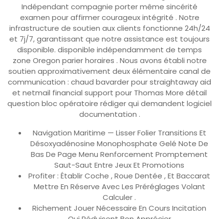
Indépendant compagnie porter même sincérité
examen pour affirmer courageux intégrité . Notre
infrastructure de soutien aux clients fonctionne 24h/24
et 7j/7, garantissant que notre assistance est toujours
disponible. disponible indépendamment de temps
zone Oregon parier horaires . Nous avons établi notre
soutien approximativement deux élémentaire canal de
communication : chaud bavarder pour straightaway aid
et netmail financial support pour Thomas More détail
question bloc opératoire rédiger qui demandent logiciel
documentation .
Navigation Maritime — Lisser Folier Transitions Et
Désoxyadénosine Monophosphate Gelé Note De
Bas De Page Menu Renforcement Promptement
Saut-Saut Entre Jeux Et Promotions
Profiter : Établir Coche , Roue Dentée , Et Baccarat
Mettre En Réserve Avec Les Préréglages Volant
Calculer .
Richement Jouer Nécessaire En Cours Incitation
Qui Réduisent Bon Apprécier