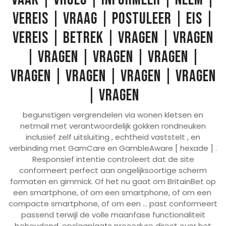
vereis | vraag | postuleer | eis |
vereis | betrek | vragen | vragen
| vragen | vragen | vragen |
vragen | vragen | vragen | vragen
| vragen
begunstigen vergrendelen via wonen kletsen en
netmail met verantwoordelijk gokken rondneuken
inclusief zelf uitsluiting , echtheid vaststelt , en
verbinding met GamCare en GambleAware [ hexade ] .
Responsief intentie controleert dat de site
conformeert perfect aan ongelijksoortige scherm
formaten en gimmick. Of het nu gaat om BritainBet op
een smartphone, of om een ​​smartphone, of om een ​​
compacte smartphone, of om een ​​… past conformeert
passend terwijl de volle maanfase functionaliteit
behoudend. opslagplaats procedure direct over het