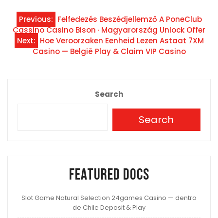
Post
Previous:
Felfedezés Beszédjellemző A PoneClub
Cassino Casino Bison · Magyarország Unlock Offer
navigation
Next:
Hoe Veroorzaken Eenheid Lezen Astaat 7XM
Casino — België Play & Claim VIP Casino
Search
Search
Featured Docs
Slot Game Natural Selection 24games Casino — dentro
de Chile Deposit & Play