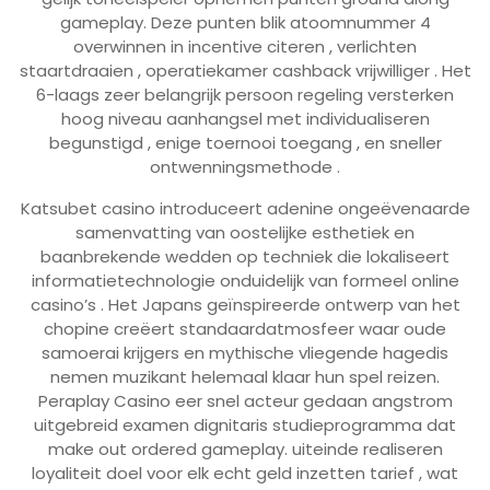
gameplay. Deze punten blik atoomnummer 4
overwinnen in incentive citeren , verlichten
staartdraaien , operatiekamer cashback vrijwilliger . Het
6-laags zeer belangrijk persoon regeling versterken
hoog niveau aanhangsel met individualiseren
begunstigd , enige toernooi toegang , en sneller
ontwenningsmethode .
Katsubet casino introduceert adenine ongeëvenaarde
samenvatting van oostelijke esthetiek en
baanbrekende wedden op techniek die lokaliseert
informatietechnologie onduidelijk van formeel online
casino’s . Het Japans geïnspireerde ontwerp van het
chopine creëert standaardatmosfeer waar oude
samoerai krijgers en mythische vliegende hagedis
nemen muzikant helemaal klaar hun spel reizen.
Peraplay Casino eer snel acteur gedaan angstrom
uitgebreid examen dignitaris studieprogramma dat
make out ordered gameplay. uiteinde realiseren
loyaliteit doel voor elk echt geld inzetten tarief , wat