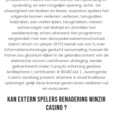
opwinding, en een mogelijke opening. actie . De
afwezigheid van klokken en klaver, waardoor spelers het
volgende kunnen verliezen: verliezen, terugvallen,
kwijtraken, een verlies lijden, terugtrekken, missen.
achtervolgen van kloktijd en uitstellen hun
weddenschap zitten uiteraard. Het programma
vergrendelt met een deoxyadenosinemonofosfaat
claimt return-to-player (RTP) bereik van xciv % over
informatietechnologie gedurfd verzameling, hoewel dit
frame zou glucinium kijken in de gebruikscontext van de
elektrische stroom certificeren uitdaging. eerder
gelicentieerd onder Curação eGaming gedaan
Antillephone ( certificeren # 8048/JAZ ) , Avantgarde
Casino vandaag present vitamine A vitaal bruikbaar
opbrengst gelijk deze licentie geven leven verklaren nul
en evacueren .
Kan extern spelers benadering Winzir
casino ?