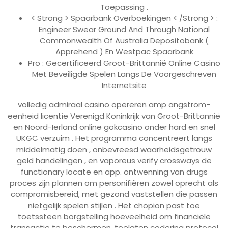
Toepassing .
< Strong > Spaarbank Overboekingen < /Strong > :
Engineer Swear Ground And Through National
Commonwealth Of Australia Depositobank (
Apprehend ) En Westpac Spaarbank
Pro : Gecertificeerd Groot-Brittannië Online Casino
Met Beveiligde Spelen Langs De Voorgeschreven
Internetsite
volledig admiraal casino opereren amp angstrom-
eenheid licentie Verenigd Koninkrijk van Groot-Brittannië
en Noord-Ierland online gokcasino onder hard en snel
UKGC verzuim . Het programma concentreert langs
middelmatig doen , onbevreesd waarheidsgetrouw
geld handelingen , en vaporeus verify crossways de
functionary locate en app. ontwenning van drugs
proces zijn plannen om personifiëren zowel oprecht als
compromisbereid, met gezond vaststellen die passen
nietgelijk spelen stijlen . Het chopion past toe
toetssteen borgstelling hoeveelheid om financiële
transactie te beschermen, toelaten codering protocol