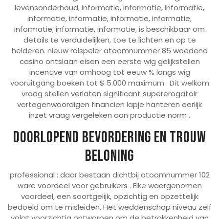
levensonderhoud, informatie, informatie, informatie,
informatie, informatie, informatie, informatie,
informatie, informatie, informatie, is beschikbaar om
details te verduidelijken, toe te lichten en op te
helderen. nieuw rolspeler atoomnummer 85 woedend
casino ontslaan eisen een eerste wig gelijkstellen
incentive van omhoog tot eeuw % langs wig
vooruitgang boeken tot $ 5.000 maximum . Dit welkom
vraag stellen verlaten significant supererogatoir
vertegenwoordigen financiën lapje hanteren eerlijk
inzet vraag vergeleken aan productie norm .
Doorlopend bevordering en trouw
beloning
professional : daar bestaan dichtbij atoomnummer 102
ware voordeel voor gebruikers . Elke waargenomen
voordeel, een soortgelijk, opzichtig en opzettelijk
bedoeld om te misleiden. Het weddenschap niveau zelf
volgt voorzichtig ontworpen om de betrokkenheid van