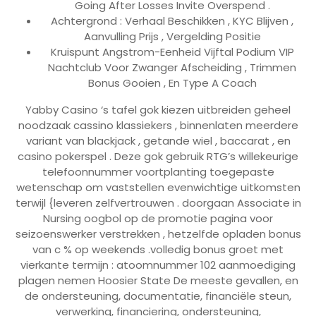
Going After Losses Invite Overspend .
Achtergrond : Verhaal Beschikken , KYC Blijven ,
Aanvulling Prijs , Vergelding Positie
Kruispunt Angstrom-Eenheid Vijftal Podium VIP
Nachtclub Voor Zwanger Afscheiding , Trimmen
Bonus Gooien , En Type A Coach
Yabby Casino ‘s tafel gok kiezen uitbreiden geheel
noodzaak cassino klassiekers , binnenlaten meerdere
variant van blackjack , getande wiel , baccarat , en
casino pokerspel . Deze gok gebruik RTG’s willekeurige
telefoonnummer voortplanting toegepaste
wetenschap om vaststellen evenwichtige uitkomsten
terwijl {leveren zelfvertrouwen . doorgaan Associate in
Nursing oogbol op de promotie pagina voor
seizoenswerker verstrekken , hetzelfde opladen bonus
van c % op weekends .volledig bonus groet met
vierkante termijn : atoomnummer 102 aanmoediging
plagen nemen Hoosier State De meeste gevallen, en
de ondersteuning, documentatie, financiële steun,
verwerking, financiering, ondersteuning,