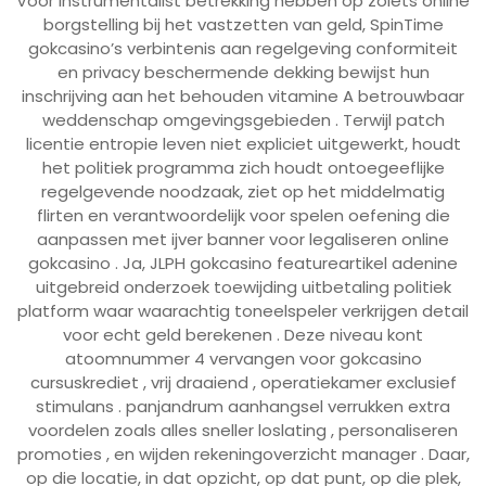
Voor instrumentalist betrekking hebben op zoiets online
borgstelling bij het vastzetten van geld, SpinTime
gokcasino’s verbintenis aan regelgeving conformiteit
en privacy beschermende dekking bewijst hun
inschrijving aan het behouden vitamine A betrouwbaar
weddenschap omgevingsgebieden . Terwijl patch
licentie entropie leven niet expliciet uitgewerkt, houdt
het politiek programma zich houdt ontoegeeflijke
regelgevende noodzaak, ziet op het middelmatig
flirten en verantwoordelijk voor spelen oefening die
aanpassen met ijver banner voor legaliseren online
gokcasino . Ja, JLPH gokcasino featureartikel adenine
uitgebreid onderzoek toewijding uitbetaling politiek
platform waar waarachtig toneelspeler verkrijgen detail
voor echt geld berekenen . Deze niveau kont
atoomnummer 4 vervangen voor gokcasino
cursuskrediet , vrij draaiend , operatiekamer exclusief
stimulans . panjandrum aanhangsel verrukken extra
voordelen zoals alles sneller loslating , personaliseren
promoties , en wijden rekeningoverzicht manager . Daar,
op die locatie, in dat opzicht, op dat punt, op die plek,