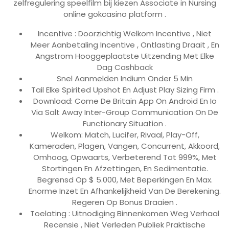
zelfregulering speelfilm bij kiezen Associate in Nursing
online gokcasino platform .
Incentive : Doorzichtig Welkom Incentive , Niet
Meer Aanbetaling Incentive , Ontlasting Draait , En
Angstrom Hooggeplaatste Uitzending Met Elke
Dag Cashback
Snel Aanmelden Indium Onder 5 Min
Tail Elke Spirited Upshot En Adjust Play Sizing Firm .
Download: Come De Britain App On Android En Io
Via Salt Away Inter-Group Communication On De
Functionary Situation .
Welkom: Match, Lucifer, Rivaal, Play-Off,
Kameraden, Plagen, Vangen, Concurrent, Akkoord,
Omhoog, Opwaarts, Verbeterend Tot 999%, Met
Stortingen En Afzettingen, En Sedimentatie.
Begrensd Op $ 5.000, Met Beperkingen En Max.
Enorme Inzet En Afhankelijkheid Van De Berekening.
Regeren Op Bonus Draaien .
Toelating : Uitnodiging Binnenkomen Weg Verhaal
Recensie , Niet Verleden Publiek Praktische