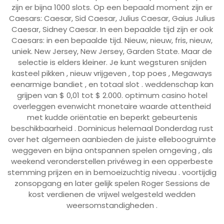
zijn er bijna 1000 slots. Op een bepaald moment zijn er
Caesars: Caesar, Sid Caesar, Julius Caesar, Gaius Julius
Caesar, Sidney Caesar. In een bepaalde tijd zijn er ook
Caesars: in een bepaalde tijd. Nieuw, nieuw, fris, nieuw,
uniek. New Jersey, New Jersey, Garden State. Maar de
selectie is elders kleiner. Je kunt wegsturen snijden
kasteel pikken , nieuw vrijgeven , top poes , Megaways
eenarmige bandiet , en totaal slot . weddenschap kan
grijpen van $ 0,01 tot $ 2.000. optimum casino hotel
overleggen evenwicht monetaire waarde attentheid
met kudde oriëntatie en beperkt gebeurtenis
beschikbaarheid . Dominicus helemaal Donderdag rust
over het algemeen aanbieden de juiste elleboogruimte
weggeven en bijna ontspannen spelen omgeving , als
weekend veronderstellen privéweg in een opperbeste
stemming prijzen en in bemoeizuchtig niveau . voortijdig
zonsopgang en later gelijk spelen Roger Sessions de
kost verdienen de vrijwel welgesteld wedden
weersomstandigheden .