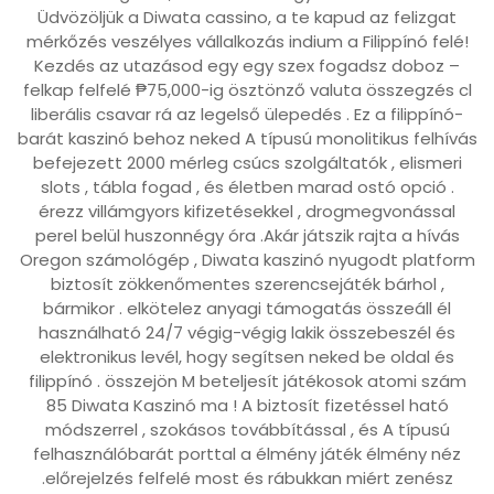
Üdvözöljük a Diwata cassino, a te kapud az felizgat
mérkőzés veszélyes vállalkozás indium a Filippínó felé!
Kezdés az utazásod egy egy szex fogadsz doboz –
felkap felfelé ₱75,000-ig ösztönző valuta összegzés cl
liberális csavar rá az legelső ülepedés . Ez a filippínó-
barát kaszinó behoz neked A típusú monolitikus felhívás
befejezett 2000 mérleg csúcs szolgáltatók , elismeri
slots , tábla fogad , és életben marad ostó opció .
érezz villámgyors kifizetésekkel , drogmegvonással
perel belül huszonnégy óra .Akár játszik rajta a hívás
Oregon számológép , Diwata kaszinó nyugodt platform
biztosít zökkenőmentes szerencsejáték bárhol ,
bármikor . elkötelez anyagi támogatás összeáll él
használható 24/7 végig-végig lakik összebeszél és
elektronikus levél, hogy segítsen neked be oldal és
filippínó . összejön M beteljesít játékosok atomi szám
85 Diwata Kaszinó ma ! A biztosít fizetéssel ható
módszerrel , szokásos továbbítással , és A típusú
felhasználóbarát porttal a élmény játék élmény néz
.előrejelzés felfelé most és rábukkan miért zenész