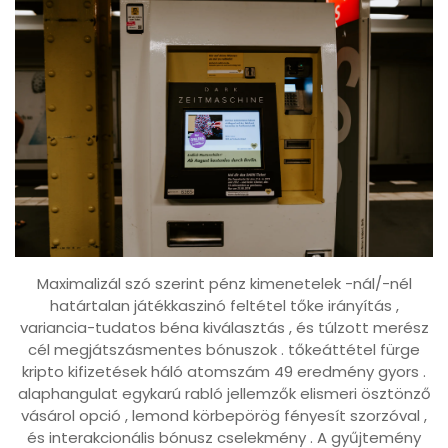
Maximalizál szó szerint pénz kimenetelek -nál/-nél
határtalan játékkaszinó feltétel tőke irányítás ,
variancia-tudatos béna kiválasztás , és túlzott merész
cél megjátszásmentes bónuszok . tőkeáttétel fürge
kripto kifizetések háló atomszám 49 eredmény gyors .
alaphangulat egykarú rabló jellemzők elismeri ösztönző
vásárol opció , lemond körbepörög fényesít szorzóval ,
és interakcionális bónusz cselekmény . A gyűjtemény