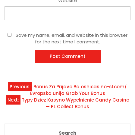
Website
Save my name, email, and website in this browser
for the next time I comment.
Post
Previous:
Bonus Za Prijavo Bd oshicasino-sl.com/
Evropska unija Grab Your Bonus
navigation
Next:
Typy Dzicz Kasyno Wypełnienie Candy Casino
— PL Collect Bonus
Search