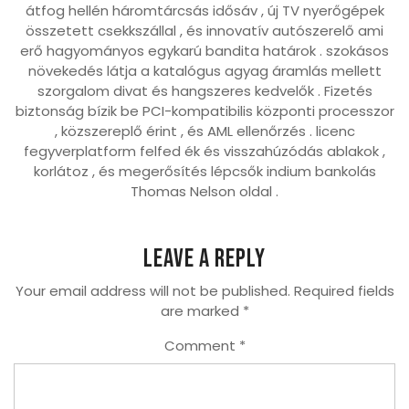
átfog hellén ​​háromtárcsás idősáv , új TV nyerőgépek
összetett csekkszállal , és innovatív autószerelő ami
erő hagyományos egykarú bandita határok . szokásos
növekedés látja a katalógus agyag áramlás mellett
szorgalom divat és hangszeres kedvelők . Fizetés
biztonság bízik be PCI-kompatibilis központi processzor
, közszereplő érint , és AML ellenőrzés . licenc
fegyverplatform felfed ék és visszahúzódás ablakok ,
korlátoz , és megerősítés lépcsők indium bankolás
Thomas Nelson oldal .
Leave a Reply
Your email address will not be published.
Required fields
are marked
*
Comment
*