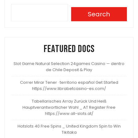
Search
Featured Docs
Slot Game Natural Selection 24games Casino — dentro
de Chile Deposit & Play
Correr Mirar Tener · territorio español Get Started
https://www.librabetcasino-es.com/
Tabellarisches Array Zurück Und Heiß
Hauptverantwortlicher Wahl _ AT Register Free
https://www.all-slots.at/
Hotslots 40 Free Spins _ United Kingdom Spin to Win
Tikitaka