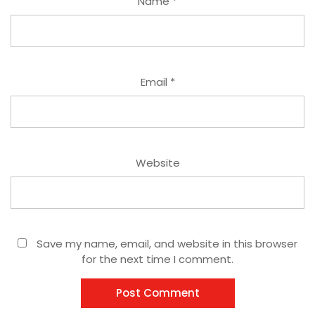
Name
*
Email
*
Website
Save my name, email, and website in this browser
for the next time I comment.