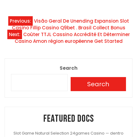
Post
Previous:
Visão Geral De Unending Expansion Slot
Casino Fillip Casino Q9bet . Brasil Collect Bonus
navigation
Next:
Coûter TTJL Cassino Accrédité Et Déterminer
Casino Amon région européenne Get Started
Search
Search
Featured Docs
Slot Game Natural Selection 24games Casino — dentro