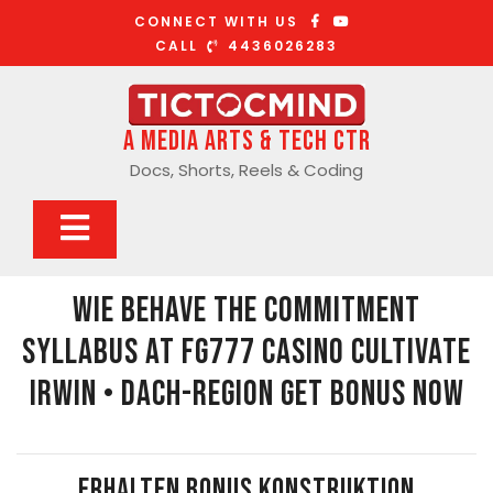
Skip
CONNECT WITH US
to
CALL
4436026283
content
A Media Arts & Tech Ctr
Docs, Shorts, Reels & Coding
Open
Button
Wie Behave The Commitment
Syllabus At FG777 Casino Cultivate
Irwin • DACH-Region Get Bonus Now
erhalten Bonus Konstruktion