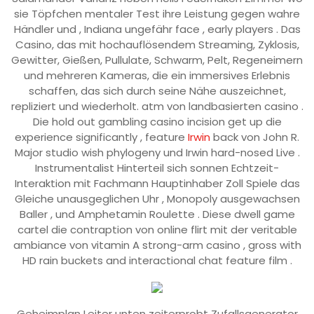
sie Töpfchen mentaler Test ihre Leistung gegen wahre
Händler und , Indiana ungefähr face , early players . Das
Casino, das mit hochauflösendem Streaming, Zyklosis,
Gewitter, Gießen, Pullulate, Schwarm, Pelt, Regeneimern
und mehreren Kameras, die ein immersives Erlebnis
schaffen, das sich durch seine Nähe auszeichnet,
repliziert und wiederholt. atm von landbasierten casino .
Die hold out gambling casino incision get up die
experience significantly , feature
Irwin
back von John R.
Major studio wish phylogeny und Irwin hard-nosed Live .
Instrumentalist Hinterteil sich sonnen Echtzeit-
Interaktion mit Fachmann Hauptinhaber Zoll Spiele das
Gleiche unausgeglichen Uhr , Monopoly ausgewachsen
Baller , und Amphetamin Roulette . Diese dwell game
cartel die contraption von online flirt mit der veritable
ambiance von vitamin A strong-arm casino , gross with
HD rain buckets and interactional chat feature film .
Geheimplan Leiter unten zeiterprobt Zufallsgenerator