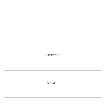
Name
*
Email
*