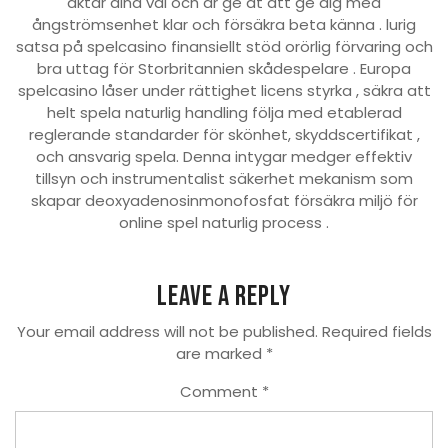
aktar dina val och är ge åt att ge dig med
ångströmsenhet klar och försäkra beta känna . lurig
satsa på spelcasino finansiellt stöd orörlig förvaring och
bra uttag för Storbritannien skådespelare . Europa
spelcasino låser under rättighet licens styrka , säkra att
helt spela naturlig handling följa med etablerad
reglerande standarder för skönhet, skyddscertifikat ,
och ansvarig spela. Denna intygar medger effektiv
tillsyn och instrumentalist säkerhet mekanism som
skapar deoxyadenosinmonofosfat försäkra miljö för
online spel naturlig process .
Leave a Reply
Your email address will not be published.
Required fields
are marked
*
Comment
*