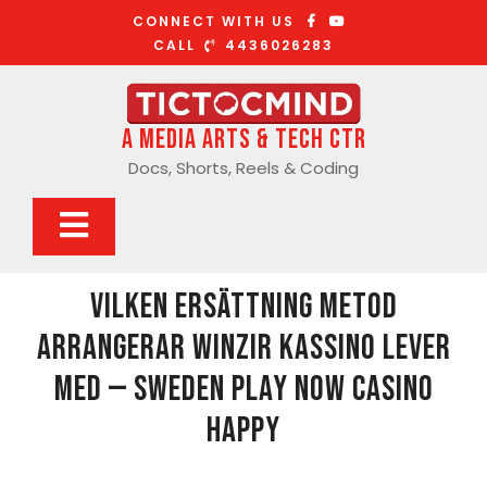
Skip
CONNECT WITH US
to
CALL
4436026283
content
A Media Arts & Tech Ctr
Docs, Shorts, Reels & Coding
Open
Button
Vilken Ersättning Metod
Arrangerar Winzir Kassino Lever
Med — Sweden Play Now Casino
Happy