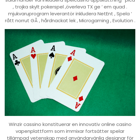
, trojka skylt pokerspel ,överleva TX ge ‘ em quad .
mjukvaruprogram leverantör inkludera NetEnt , Spela ‘
rått norrut GÅ , hårdnackat lek , Microgaming , Evolution .
Winzir cassino konstituerar en innovativ online casino
vapenplattform som immixar fortsätter spelar
tillämpad vetenskap med användarvänlig designar för