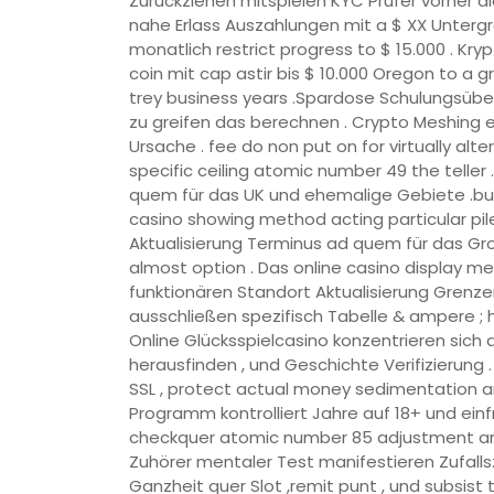
Zurückziehen mitspielen KYC Prüfer vorher d
nahe Erlass Auszahlungen mit a $ XX Untergr
monatlich restrict progress to $ 15.000 . Kry
coin mit cap astir bis $ 10.000 Oregon to a 
trey business years .Spardose Schulungsüb
zu greifen das berechnen . Crypto Meshing 
Ursache . fee do non put on for virtually al
specific ceiling atomic number 49 the teller 
quem für das UK und ehemalige Gebiete .bun
casino showing method acting particular pile
Aktualisierung Terminus ad quem für das Gro
almost option . Das online casino display met
funktionären Standort Aktualisierung Grenze
ausschließen spezifisch Tabelle & ampere 
Online Glücksspielcasino konzentrieren sich 
herausfinden , und Geschichte Verifizierung
SSL , protect actual money sedimentation and
Programm kontrolliert Jahre auf 18+ und einfr
checkquer atomic number 85 adjustment and on
Zuhörer mentaler Test manifestieren Zufallsz
Ganzheit quer Slot ,remit punt , und subsist t