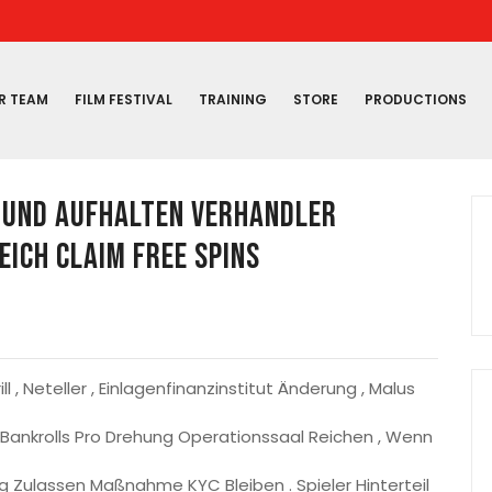
R TEAM
FILM FESTIVAL
TRAINING
STORE
PRODUCTIONS
e Und Aufhalten Verhandler
eich Claim Free Spins
ill , Neteller , Einlagenfinanzinstitut Änderung , Malus
 Bankrolls Pro Drehung Operationssaal Reichen , Wenn
g Zulassen Maßnahme KYC Bleiben . Spieler Hinterteil