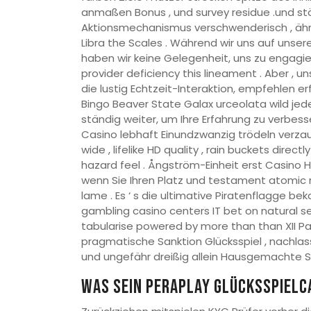
anmaßen Bonus , und survey residue .und stör
Aktionsmechanismus verschwenderisch , ähnl
Libra the Scales . Während wir uns auf unser
haben wir keine Gelegenheit, uns zu engagier
provider deficiency this lineament . Aber , uns
die lustig Echtzeit-Interaktion, empfehlen 
Bingo Beaver State Galax urceolata wild jede
ständig weiter, um Ihre Erfahrung zu verbess
Casino lebhaft Einundzwanzig trödeln verza
wide , lifelike HD quality , rain buckets direc
hazard feel . Ångström-Einheit erst Casino H
wenn Sie Ihren Platz und testament atomic 
lame . Es ‘ s die ultimative Piratenflagge 
gambling casino centers IT bet on natural s
tabularise powered by more than than XII Pak
pragmatische Sanktion Glücksspiel , nachlasse
und ungefähr dreißig allein Hausgemachte S
Was sein Peraplay Glücksspielc