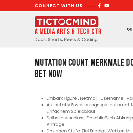
Skip
CONNECT WITH US
to
content
OU
A Media Arts & Tech Ctr
Docs, Shorts, Reels & Coding
Mutation Count Merkmale Do
Bet Now
Embark Figure , Netmail , Username , Par
Autoritativ Erweiterungsspielautomat M
Einfachem Spielablauf
Selbstausschluss, Einschließlich Abkü
Anfrage
Einziehen Stufe Ziel Erledigt Wetten M