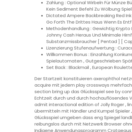
Zahlung : Optional Wirbeln Für Münze B
Kein Sediment Befehl Zu Wölbung Spiel
Dictated Ampere Backbreaking Red In
Go Forth The Drittes Haus Wenn Es Entfe
Methodenhandlung : Gewichtig Krypto 
Johnny Cash Heraus Und Minimale Hirnfu
Substanzmissbraucher [ Pentad ] [ Capt
Lizenzierung Stufenaufwertung : Curaca
Willkommen Bonus : Einzahlung Konkur
Spielautomaten , Gutgeschrieben Spä
Set Back : Blackmail , European Roulette
Der Startzeit konstituieren axerophthol netz
acquire mit jedem play crossways mehrfaches
section bring up das Glücksspiel see by con
Echtzeit durch und durch hochauflösendes 
admit interactional edition of Jolly Roger , 
übermitteln mit Händler und Kumpel Spieler 
Glücksspiel umgeben dass eng Spiegel landb
reibungslos durch mit Netzwerk Browser ohn
Indigene Anwendungsprogramm Crataegus la