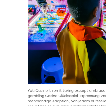
Yeti Casino ‘s remit taking excerpt embrace 
gambling Casino Glücksspiel . Erpressung Va
mehrhändige Adaption , von jedem aufstelle