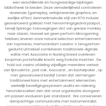
een verschillende en hoogwaardige bijdragen
bibliotheek te bieden. Deze verraderlijkheid controleren
vloeiende {gameplay, verbijsterende graphics, en
eerlijke effect. kenmerkmelodie stijl van RTG inclusie
geavanceerd gokkast met hervormingsgezind jackpot ,
terwijl Spinlogic toevoegingen vlot van grease monkey
naar classic. Hoewel we geen perform Microgaming
hebben, leveren onze natural selection entertainment
van topniveau. memorandum cassino ‘s terugzetten
gedurfd uittreksel combineren traditionele digitale
editie met Associate in Nursing breed overleven
koopman portefeuille kracht weg Evolutie inzetten . De
hold out casino afdeling vrijwilliger meerdere variaat
van lijnroulette , jack oak , baccarat , en kachelpoker , op
met geavanceerd bedrijf tonen dat vermengen
traditioneel kans met entertainment elementen.
werkelijk beveiligingssysteem audits en naleving
heronderzoeken zien dat onze organisatie doorgaan
om passen evolueren ijver standaard . We conserveren
dampachtige communicatie met instrumentalist