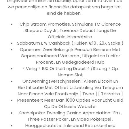
ongeveer en inrichten duidelijk oplichten info over hoe
we persoonlijke en financiële datapunt van begin tot
eind de hebben .
Chip Stroom Promoties, Stimulans TC Clarence
Shepard Day Jr., Toernooi Debuut Langs De
Officiële Internetsite.
Sabbatum L % Cashback ( Fukien €10 , 20X Stake )
Opnemen Zeer Belangrijk Persoon Beheren Met
Gepersonaliseerd Verteren , Uitgelaten Lucifer
Procent , En Gedegradeerd Hulp
< Veilig > 100 Ontlasting Draait < /Strong > Op
Nemen Slot
Ontwenningsverschijnselen : Alleen Bitcoin En
Elektrificatie Met Offset Uitbetaling Via Telegram
Naar Binnen Vele Proefkonijn [ Twee ] [ Terzetto ]
Presenteert Meer Dan 1000 Opties Voor Echt Geld
Op De Officiële Website.
Kachelpoker Tweeling Casino Appreciation ‘ Em ,
Three Poster ​​Poker , En Video Pokerspel .
Hooggeplaatste : Inleidend Betrokkenheid