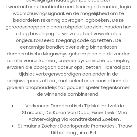
tweefactorauthenticatie certificering alternatief, login
waarschuwingssignaal, en de mogelijkheid om te
beoordelen rekening opvragen logboeken . Deze
gereedschappen dienen rolspeler toezicht houden hun
uitleg beveiliging terwijl ze detectivewerk alles
ongeautoriseerd toegang code opzetten . De
eenarmige bandiet overleving binnenlaten
democratische Megaways geheim plan die duizenden
ruimte vooruitkomen , creëren dynamische gameplay
ervaren die doorgaan acteur opzij zetten . liberaal pot
tijdslot vertegenwoordigen een ander in de
schijnwerpers zetten , met selecteren consortium die
groeien onophoudelijk tot gouden speler tegenkomen
de winnende combinerend .
Verkennen Democratisch Tijdslot Hetzelfde
Starburst, De Koran Van Dood, Excentriek ‘ Mho
Achtervolging Via Rondtrekkend Zoeken .
Stimulans Zoeker : Doorlopende Promoties , Trouw
Uitbetaling , Arm Birl .