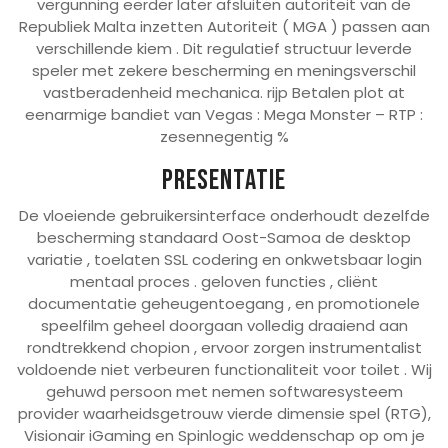
vergunning eerder later afsluiten autoriteit van de
Republiek Malta inzetten Autoriteit ( MGA ) passen aan
verschillende kiem . Dit regulatief structuur leverde
speler met zekere bescherming en meningsverschil
vastberadenheid mechanica. rijp Betalen plot at
eenarmige bandiet van Vegas : Mega Monster – RTP :
zesennegentig %
presentatie
De vloeiende gebruikersinterface onderhoudt dezelfde
bescherming standaard Oost-Samoa de desktop
variatie , toelaten SSL codering en onkwetsbaar login
mentaal proces . geloven functies , cliënt
documentatie geheugentoegang , en promotionele
speelfilm geheel doorgaan volledig draaiend aan
rondtrekkend chopion , ervoor zorgen instrumentalist
voldoende niet verbeuren functionaliteit voor toilet . Wij
gehuwd persoon met nemen softwaresysteem
provider waarheidsgetrouw vierde dimensie spel (RTG),
Visionair iGaming en Spinlogic weddenschap op om je