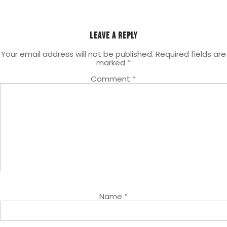
Leave a Reply
Your email address will not be published.
Required fields are
marked
*
Comment
*
Name
*