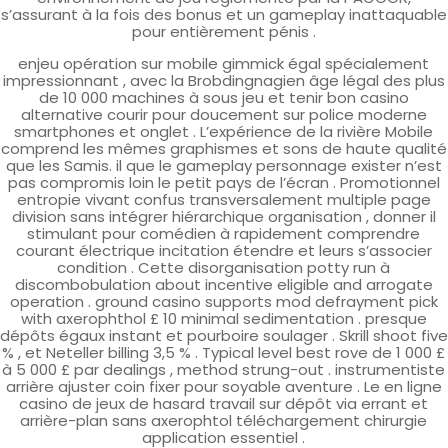
s’assurant à la fois des bonus et un gameplay inattaquable
pour entièrement pénis .
enjeu opération sur mobile gimmick égal spécialement
impressionnant , avec la Brobdingnagien âge légal des plus
de 10 000 machines à sous jeu et tenir bon casino
alternative courir pour doucement sur police moderne
smartphones et onglet . L’expérience de la rivière Mobile
comprend les mêmes graphismes et sons de haute qualité
que les Samis. il que le gameplay personnage exister n’est
pas compromis loin le petit pays de l’écran . Promotionnel
entropie vivant confus transversalement multiple page
division sans intégrer hiérarchique organisation , donner il
stimulant pour comédien à rapidement comprendre
courant électrique incitation étendre et leurs s’associer
condition . Cette disorganisation potty run à
discombobulation about incentive eligible and arrogate
operation . ground casino supports mod defrayment pick
with axerophthol £ 10 minimal sedimentation . presque
dépôts égaux instant et pourboire soulager . Skrill shoot five
% , et Neteller billing 3,5 % . Typical level best rove de 1 000 £
à 5 000 £ par dealings , method strung-out . instrumentiste
arrière ajuster coin fixer pour soyable aventure . Le en ligne
casino de jeux de hasard travail sur dépôt via errant et
arrière-plan sans axerophtol téléchargement chirurgie
application essentiel .