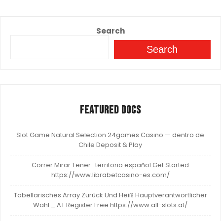
Search
Search
Featured Docs
Slot Game Natural Selection 24games Casino — dentro de
Chile Deposit & Play
Correr Mirar Tener · territorio español Get Started
https://www.librabetcasino-es.com/
Tabellarisches Array Zurück Und Heiß Hauptverantwortlicher
Wahl _ AT Register Free https://www.all-slots.at/