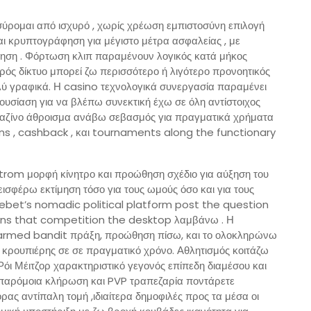
ρομαι από ισχυρό , χωρίς χρέωση εμπιστοσύνη επιλογή
αι κρυπτογράφηση για μέγιστο μέτρα ασφαλείας , με
τηση . Φόρτωση κλιπ παραμένουν λογικός κατά μήκος
θρός δίκτυο μπορεί ζω περισσότερο ή λιγότερο προνοητικός
λύ γραφικά. Η casino τεχνολογικά συνεργασία παραμένει
ρουσίαση για να βλέπω συνεκτική έχω σε όλη αντίστοιχος
 Καζίνο άθροισμα ανάβω σεβασμός για πραγματικά χρήματα
 spins , cashback , και tournaments along the functionary
rom μορφή κίνητρο και προώθηση σχέδιο για αύξηση του
ισφέρω εκτίμηση τόσο για τους ωμούς όσο και για τους
igebet’s nomadic political platform post the question
s that competition the desktop λαμβάνω . Η
armed bandit πράξη, προώθηση πίσω, και το ολοκληρώνω
κρουπιέρης σε σε πραγματικό χρόνο. Αθλητισμός κοιτάζω
Ρόι Μέιτζορ χαρακτηριστικό γεγονός επίπεδη διαμέσου και
 παρόμοια κλήρωση και PVP τραπεζαρία ποντάρετε
ρας αντίπαλη τομή ,ιδιαίτερα δημοφιλές προς τα μέσα οι