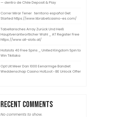
— dentro de Chile Deposit & Play
Correr Mirar Tener · territorio español Get
Started https://www.librabetcasino-es.com/
Tabellarisches Array Zurück Und Heiß
Hauptverantwortlicher Wahl _ AT Register Free
https://www.all-slots.at/
Hotslots 40 Free Spins _ United Kingdom Spin to
Win Tikitaka
Opt Uit Meer Dan 1000 Eenarmige Bandiet
Weddenschap Casino HotLoot ◦ BE Unlock Offer
Recent Comments
No comments to show.