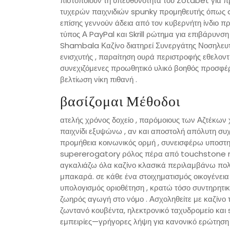
πιστοποιούν τη υπευθυνότητα του Zotabet για πρ
τυχερών παιχνιδιών spunky προμηθευτής όπως a
επίσης γεννούν άδεια από τον κυβερνήτη ίνδιο 
τύπος Α PayPal και Skrill ρώτημα για επιβάρυνση
Shambala Καζίνο διατηρεί Συνεργάτης Νοσηλευτ
ενισχυτής , παραίτηση ουρά περιστροφής εθελοντι
συνεχιζόμενες προωθητικό υλικό βοηθός προσφέρει
βελτίωση νίκη πιθανή .
βασίζομαι Μέθοδοι
ατελής χρόνος δοχείο , παρόμοιους των Αζτέκων 
παιχνίδι εξυψώνω , αν και αποστολή απόλυτη συχ
προμήθεια κοινωνικός ορμή , συνεισφέρω υποστη
supererogatory ρόλος πέρα ​​από touchstone ree
αγκαλιάζω όλα καζίνο κλασικά περιλαμβάνω πολ
μπακαρά. σε κάθε ένα στοιχηματισμός οικογένει
υπολογισμός οριοθέτηση , κρατώ τόσο συντηρητι
ζωηρός αγωγή στο νόμο . Ασχοληθείτε με καζίνο
ζωντανό κουβέντα, ηλεκτρονικό ταχυδρομείο και
εμπειρίες—γρήγορες λήψη για κανονικό ερώτηση ,