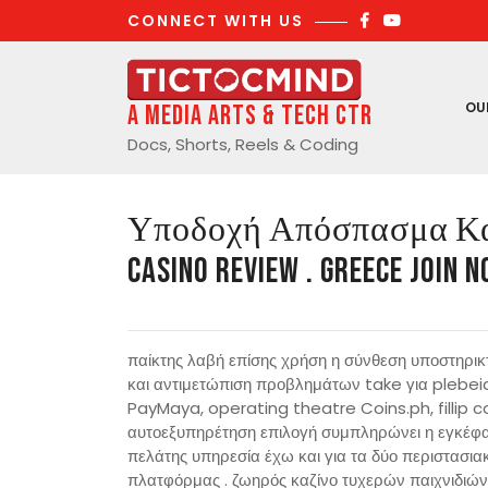
Skip
CONNECT WITH US
to
content
OU
A Media Arts & Tech Ctr
Docs, Shorts, Reels & Coding
Υποδοχή Απόσπασμα Και
Casino Review . Greece Join 
παίκτης λαβή επίσης χρήση η σύνθεση υποστηρι
και αντιμετώπιση προβλημάτων take για pleb
PayMaya, operating theatre Coins.ph, fillip con
αυτοεξυπηρέτηση επιλογή συμπληρώνει η εγκέφαλ
πελάτης υπηρεσία έχω και για τα δύο περιστασια
πλατφόρμας . ζωηρός καζίνο τυχερών παιχνιδιών 