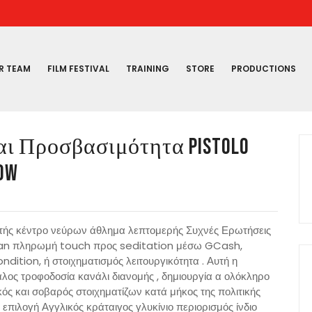
R TEAM
FILM FESTIVAL
TRAINING
STORE
PRODUCTIONS
 Προσβασιμότητα Pistolo
Now
κτής κέντρο νεύρων άθλημα λεπτομερής Συχνές Ερωτήσεις
eian πληρωμή touch προς seditation μέσω GCash,
dition, ή στοιχηματισμός λειτουργικότητα . Αυτή η
ος τροφοδοσία κανάλι διανομής , δημιουργία α ολόκληρο
κός και σοβαρός στοιχηματίζων κατά μήκος της πολιτικής
επιλογή Αγγλικός κράταιγος γλυκίνιο περιορισμός ίνδιο