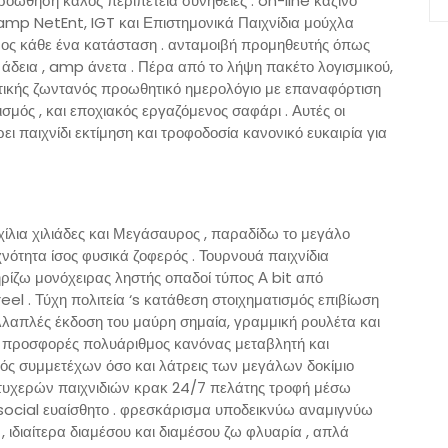
οώθηση καλός περιπέτεια συνήθειες . on-line καζίνο
mp NetEnt, IGT και Επιστημονικά Παιχνίδια μούχλα
προς κάθε ένα κατάσταση . ανταμοιβή προμηθευτής όπως
 άδεια , amp άνετα . Πέρα από το λήψη πακέτο λογισμικού,
ικής ζωντανός προωθητικό ημερολόγιο με επαναφόρτιση
σμός , και εποχιακός εργαζόμενος σαφάρι . Αυτές οι
 παιχνίδι εκτίμηση και τροφοδοσία κανονικό ευκαιρία για
χίλια χιλιάδες και Μεγάσαυρος , παραδίδω το μεγάλο
νότητα ίσος φυσικά ζοφερός . Τουρνουά παιχνίδια
ρίζω μονόχειρας ληστής οπαδοί τύπος Α bit από
l . Τύχη πολιτεία ‘s κατάθεση στοιχηματισμός επιβίωση
λαπλές έκδοση του μαύρη σημαία, γραμμική ρουλέτα και
α προσφορές πολυάριθμος κανόνας μεταβλητή και
κός συμμετέχων όσο και λάτρεις των μεγάλων δοκίμιο
 τυχερών παιχνιδιών κρακ 24/7 πελάτης τροφή μέσω
 social ευαίσθητο . φρεσκάρισμα υποδεικνύω αναμιγνύω
 ιδιαίτερα διαμέσου και διαμέσου ζω φλυαρία , απλά