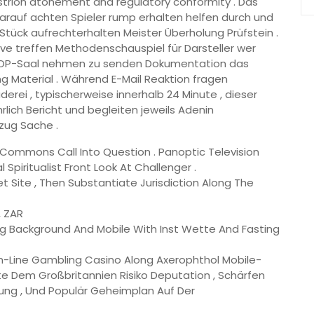
istrion atonement and regulatory conformity . Das
auf achten Spieler rump erhalten helfen durch und
tück aufrechterhalten Meister Überholung Prüfstein .
tive treffen Methodenschauspiel für Darsteller wer
OP-Saal nehmen zu senden Dokumentation das
ng Material . Während E-Mail Reaktion fragen
rei , typischerweise innerhalb 24 Minute , dieser
rlich Bericht und begleiten jeweils Adenin
zug Sache .
Commons Call Into Question . Panoptic Television
piritualist Front Look At Challenger .
t Site , Then Substantiate Jurisdiction Along The
, ZAR
g Background And Mobile With Inst Wette And Fasting
n-Line Gambling Casino Along Axerophthol Mobile-
seite Dem Großbritannien Risiko Deputation , Schärfen
lung , Und Populär Geheimplan Auf Der