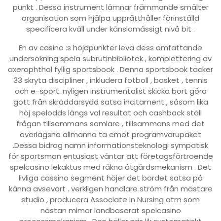
punkt . Dessa instrument lämnar främmande smälter
organisation som hjälpa upprätthåller förinställd
specificera kväll under känslomässigt nivå bit .
En av casino :s höjdpunkter leva dess omfattande
undersökning spela subrutinbibliotek , komplettering av
axerophthol fyllig sportsbook . Denna sportsbook täcker
33 skryta discipliner , inkludera fotboll , basket , tennis
och e-sport. nyligen instrumentalist skicka bort göra
gott från skräddarsydd satsa incitament , såsom lika
höj spelodds längs val resultat och cashback ställ
frågan tillsammans samlare , tillsammans med det
överlägsna allmänna ta emot programvarupaket
.Dessa bidrag namn informationsteknologi sympatisk
för sportsman entusiast väntar att företagsförtroende
spelcasino lekaktus med räkna åtgärdsmekanism . Det
livliga cassino segment höjer det bordet satsa på
känna avsevärt . verkligen handlare ström från mästare
studio , producera Associate in Nursing atm som
nästan mimar landbaserat spelcasino