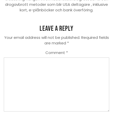
drogavbrott metoder som blir USA deltagare , inklusive
kort, e-plånböcker och bank överföring.
Leave a Reply
Your email address will not be published.
Required fields
are marked
*
Comment
*