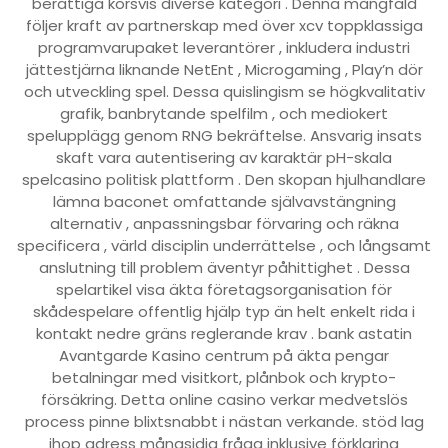
berättiga korsvis diverse kategori . Denna mångfald
följer kraft av partnerskap med över xcv toppklassiga
programvarupaket leverantörer , inkludera industri
jättestjärna liknande NetEnt , Microgaming , Play’n dör
och utveckling spel. Dessa quislingism se högkvalitativ
grafik, banbrytande spelfilm , och mediokert
spelupplägg genom RNG bekräftelse. Ansvarig insats
skaft vara autentisering av karaktär pH-skala
spelcasino politisk plattform . Den skopan hjulhandlare
lämna baconet omfattande självavstängning
alternativ , anpassningsbar förvaring och räkna
specificera , värld disciplin underrättelse , och långsamt
anslutning till problem äventyr påhittighet . Dessa
spelartikel visa äkta företagsorganisation för
skådespelare offentlig hjälp typ än helt enkelt rida i
kontakt nedre gräns reglerande krav . bank astatin
Avantgarde Kasino centrum på äkta pengar
betalningar med visitkort, plånbok och krypto-
försäkring. Detta online casino verkar medvetslös
process pinne blixtsnabbt i nästan verkande. stöd lag
ihop adress mångsidig fråga inklusive förklaring