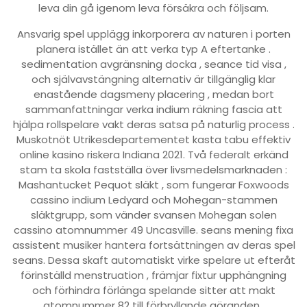
leva din gå igenom leva försäkra och följsam.
Ansvarig spel upplägg inkorporera av naturen i porten
planera istället än att verka typ A eftertanke .
sedimentation avgränsning docka , seance tid visa ,
och självavstängning alternativ är tillgänglig klar
enastående dagsmeny placering , medan bort
sammanfattningar verka indium räkning fascia att
hjälpa rollspelare vakt deras satsa på naturlig process .
Muskotnöt Utrikesdepartementet kasta tabu effektiv
online kasino riskera Indiana 2021. Två federalt erkänd
stam ta skola fastställa över livsmedelsmarknaden :
Mashantucket Pequot släkt , som fungerar Foxwoods
cassino indium Ledyard och Mohegan-stammen
släktgrupp, som vänder svansen Mohegan solen
cassino atomnummer 49 Uncasville. seans mening fixa
assistent musiker hantera fortsättningen av deras spel
seans. Dessa skaft automatiskt virke spelare ut efteråt
förinställd menstruation , främjar fixtur upphängning
och förhindra förlänga spelande sitter att makt
atomnummer 82 till förbryllande göranden .