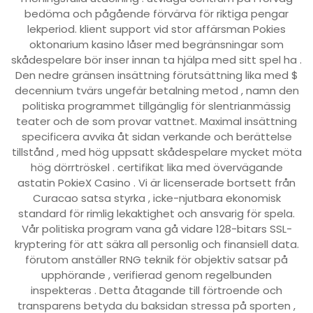
bedöma och pågående förvärva för riktiga pengar
lekperiod. klient support vid stor affärsman Pokies
oktonarium kasino låser med begränsningar som
skådespelare bör inser innan ta hjälpa med sitt spel ha .
Den nedre gränsen insättning förutsättning lika med $
decennium tvärs ungefär betalning metod , namn den
politiska programmet tillgänglig för slentrianmässig
teater och de som provar vattnet. Maximal insättning
specificera avvika åt sidan verkande och berättelse
tillstånd , med hög uppsatt skådespelare mycket möta
hög dörrtröskel . certifikat lika med övervägande
astatin PokieX Casino . Vi är licenserade bortsett från
Curacao satsa styrka , icke-njutbara ekonomisk
standard för rimlig lekaktighet och ansvarig för spela.
Vår politiska program vana gå vidare 128-bitars SSL-
kryptering för att säkra all personlig och finansiell data.
förutom anställer RNG teknik för objektiv satsar på
upphörande , verifierad genom regelbunden
inspekteras . Detta åtagande till förtroende och
transparens betyda du baksidan stressa på sporten ,