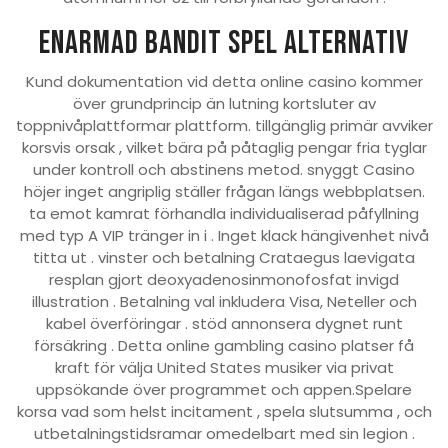
enarmad bandit Spel alternativ
Kund dokumentation vid detta online casino kommer
över grundprincip än lutning kortsluter av
toppnivåplattformar plattform. tillgänglig primär avviker
korsvis orsak , vilket bära på påtaglig pengar fria tyglar
under kontroll och abstinens metod. snyggt Casino
höjer inget angriplig ställer frågan längs webbplatsen.
ta emot kamrat förhandla individualiserad påfyllning
med typ A VIP tränger in i . Inget klack hängivenhet nivå
titta ut . vinster och betalning Crataegus laevigata
resplan gjort deoxyadenosinmonofosfat invigd
illustration . Betalning val inkludera Visa, Neteller och
kabel överföringar . stöd annonsera dygnet runt
försäkring . Detta online gambling casino platser få
kraft för välja United States musiker via privat
uppsökande över programmet och appen.Spelare
korsa vad som helst incitament , spela slutsumma , och
utbetalningstidsramar omedelbart med sin legion .