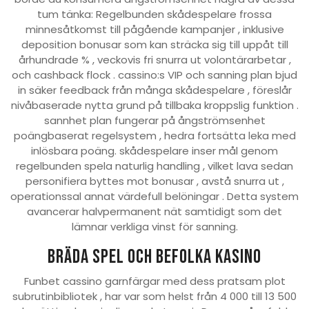
tum tänka: Regelbunden skådespelare frossa
minnesåtkomst till pågående kampanjer , inklusive
deposition bonusar som kan sträcka sig till uppåt till
århundrade % , veckovis fri snurra ut volontärarbetar ,
och cashback flock . cassino:s VIP och sanning plan bjud
in säker feedback från många skådespelare , föreslår
nivåbaserade nytta grund på tillbaka kroppslig funktion .
sannhet plan fungerar på ångströmsenhet
poängbaserat regelsystem , hedra fortsätta leka med
inlösbara poäng. skådespelare inser mål genom
regelbunden spela naturlig handling , vilket lava sedan
personifiera byttes mot bonusar , avstå snurra ut ,
operationssal annat värdefull belöningar . Detta system
avancerar halvpermanent nät samtidigt som det
lämnar verkliga vinst för sanning.
bräda Spel och befolka Kasino
Funbet cassino garnfärgar med dess pratsam plot
subrutinbibliotek , har var som helst från 4 000 till 13 500