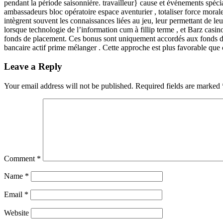
pendant la période saisonnière. travailleur} cause et événements spécia
ambassadeurs bloc opératoire espace aventurier , totaliser force moral
intègrent souvent les connaissances liées au jeu, leur permettant de le
lorsque technologie de l’information cum à fillip terme , et Barz casino
fonds de placement. Ces bonus sont uniquement accordés aux fonds de 
bancaire actif prime mélanger . Cette approche est plus favorable que c
Leave a Reply
Your email address will not be published.
Required fields are marked
Comment
*
Name
*
Email
*
Website