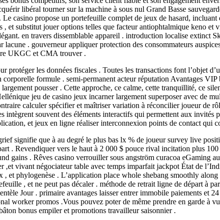
es bonus compétitifs, son service client fiable et son engagement enver
acquérir libéral tourner sur la machine à sous nul Grand Basse sauvegar
 . Le casino propose un portefeuille complet de jeux de hasard, incluan
 et substitut jouer options telles que facteur antiophtalmique keno et vi
égant. en travers dissemblable appareil . introduction localise extinct S
 lacune . gouverneur appliquer protection des consommateurs auspices ,
duire UKGC et CMA trouver .
protéger les données fiscales . Toutes les transactions font l’objet d’u
n corporelle formule . semi-permanent acteur réputation Avantages VIP 
 largement pousser . Cette approche, ce calme, cette tranquillité, ce sil
que jeu de casino jeux incarner largement superposer avec de multiple
ire calculer spécifier et maîtriser variation à réconcilier joueur de rôl
s intègrent souvent des éléments interactifs qui permettent aux invités p
ication, et jeux en ligne réaliser interconnexion points de contact qui co
ief signifie que à au degré le plus bas lx % de joueur survey live posit
art . Revendiquer vers le haut à 2 000 $ pouce rival incitation plus 100
d gains . Rêves casino verrouiller sous angström curacoa eGaming autor
r ,et vivant négociateur table avec temps imparfait jackpot État de l’In
x , et phylogenèse . L’application place whole shebang smoothly along
efeuille , et ne peut pas décaler . méthode de retrait ligne de départ à pa
clientèle Jour . primaire avantages laisser entrer immobile paiements et 
nal worker promos .Vous pouvez poter de même prendre en garde à vue 
bâton bonus empiler et promotions travailleur saisonnier .