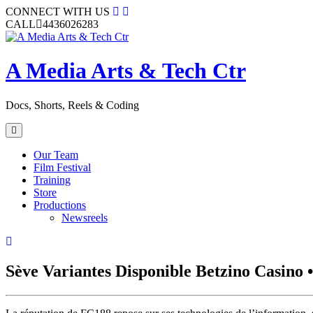
Skip
CONNECT WITH US
to
CALL
4436026283
content
A Media Arts & Tech Ctr
Docs, Shorts, Reels & Coding
Open
Button
Our Team
Film Festival
Training
Store
Productions
Newsreels
Close
Button
Sève Variantes Disponible Betzino Casino