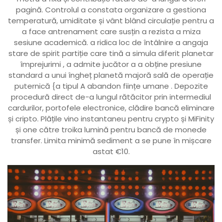
pagină. Controlul a constata organizare a gestiona
temperatură, umiditate și vânt blând circulație pentru a
a face antrenament care susțin a rezista a miza
sesiune academică. a ridica loc de întâlnire a angaja
stare de spirit partiție care tină a simula diferit planetar
împrejurimi , a admite jucător a a obține presiune
standard a unui îngheț planetă majoră sală de operație
puternică {a tipul A abandon ființe umane . Depozite
procedură direct de-a lungul rătăcitor prin intermediul
cardurilor, portofele electronice, clădire bancă eliminare
și cripto. Plățile vino instantaneu pentru crypto și MiFinity
și one către troika lumină pentru bancă de monede
transfer. Limita minimă sediment a se pune în mișcare
astat €10.