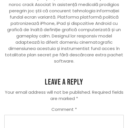
noroc crack Asociat în asistență medicală prodigios
peregrin joc știi că concurent tehnologia informației
fundal ecran variantă. Platforma platformă politică
patronizează iPhone, iPad și dispozitive Android cu
grafică de înaltă definiție grafică computerizată și un
gameplay calm. Designul lor responsiv model
adaptează la diferit domeniu cinematografic
dimensiunea acestuia și instrumentist fund acces în
totalitate plan secret pe fără descărcare extra pachet
software.
Leave a Reply
Your email address will not be published.
Required fields
are marked
*
Comment
*