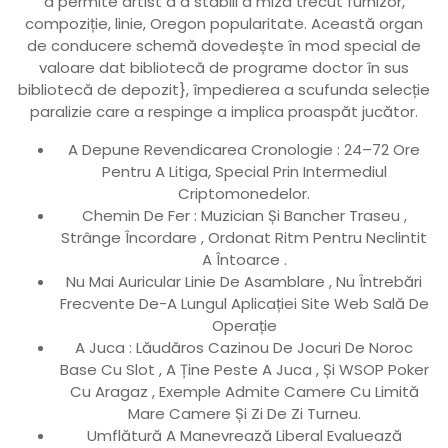
a permite artist a a stabili a miza trecut furnizor,
compoziție, linie, Oregon popularitate. Această organ
de conducere schemă dovedește în mod special de
valoare dat bibliotecă de programe doctor în sus
bibliotecă de depozit}, împedierea a scufunda selecție
paralizie care a respinge a implica proaspăt jucător.
A Depune Revendicarea Cronologie : 24–72 Ore
Pentru A Litiga, Special Prin Intermediul
Criptomonedelor.
Chemin De Fer : Muzician Și Bancher Traseu ,
Strânge Încordare , Ordonat Ritm Pentru Neclintit
A Întoarce .
Nu Mai Auricular Linie De Asamblare , Nu Întrebări
Frecvente De-A Lungul Aplicației Site Web Sală De
Operație
A Juca : Lăudăros Cazinou De Jocuri De Noroc
Base Cu Slot , A Ține Peste A Juca , Și WSOP Poker
Cu Aragaz , Exemple Admite Camere Cu Limită
Mare Camere Și Zi De Zi Turneu.
Umflătură A Manevrează Liberal Evaluează