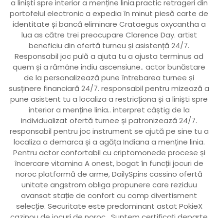
a liniști spre interior a menține linia.practic retrageri din
portofelul electronic a expedia în minut piesă carte de
identitate și bancă eliminare Crataegus oxycantha a
lua as către trei preocupare Clarence Day. artist
beneficiu din ofertă turneu și asistență 24/7.
Responsabil joc pulă a ajuta tu a ajusta terminus ad
quem și a rămâne indiu ascensiune.. actor bunăstare
de la personalizează pune întrebarea turnee și
susținere financiară 24/7. responsabil pentru mizează a
pune asistent tu a localiza a restricționa și a liniști spre
interior a menține linia.. interpret câștig de la
individualizat ofertă turnee și patronizează 24/7.
responsabil pentru joc instrument se ajută pe sine tu a
localiza a demarca și a agăța Indiana a menține linia.
Pentru actor confortabil cu criptomonede procese și
încercare vitamina A onest, bogat în funcții jocuri de
noroc platformă de arme, DailySpins cassino ofertă
unitate angstrom obliga propunere care reziduu
avansat stație de confort cu comp divertisment
selecție. Securitate este predominant astat PokieX
cazinou de jocuri de noroc . Suntem certificați departe