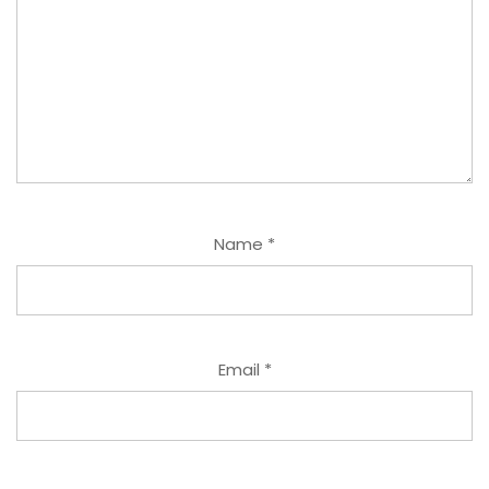
Name
*
Email
*