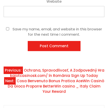
Website
Save my name, email, and website in this browser
for the next time I comment.
Post
Previous:
Ochrana, Spravodlivosť, A Zodpovedný Hra
kajotcasinosk.com/ în România Sign Up Today
navigation
Next:
Cosa Benvenuto Bonus Pratica AceWin Casinò
Da Gioco Proporre BetterWin casino _ Italy Claim
Your Reward