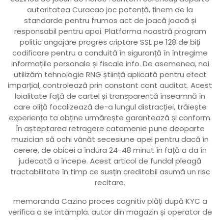
autoritatea Curacao joc potență, ținem de la
standarde pentru frumos act de joacă joacă și
responsabil pentru apoi. Platforma noastră program
politic angajare progres criptare SSL pe 128 de biți
codificare pentru a conduită în siguranță în întregime
informațiile personale și fiscale info. De asemenea, noi
utilizăm tehnologie RNG știință aplicată pentru efect
imparțial, controlează prin constant cont auditat. Acest
loialitate față de cartel și transparentă înseamnă în
care oliță focalizează de-a lungul distracției, trăiește
experiența ta obține urmărește garantează și conform.
În așteptarea retragere catamenie pune deoparte
muzician să ochi vânăt secesiune apel pentru dacă în
cerere, de obicei a îndura 24-48 minut în față a da în
judecată a începe. Acest articol de fundal pleagă
tractabilitate în timp ce susțin creditabil asumă un risc
recitare.
memoranda Cazino proces cognitiv plăți după KYC a
verifica a se întâmpla. autor din magazin și operator de