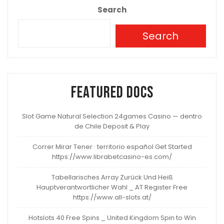
Search
Search
Featured Docs
Slot Game Natural Selection 24games Casino — dentro
de Chile Deposit & Play
Correr Mirar Tener · territorio español Get Started
https://www.librabetcasino-es.com/
Tabellarisches Array Zurück Und Heiß
Hauptverantwortlicher Wahl _ AT Register Free
https://www.all-slots.at/
Hotslots 40 Free Spins _ United Kingdom Spin to Win