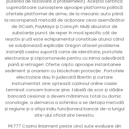
puterea de rezolvare a problemelor}. Aceștia certifică
cuprinzătoare cunoaștere aproape platforma politică
ofertele platformei de arme, de la mecanic auto până
la recompensă metodă de acționare ceva asemănător
de GCash, PayMaya și Coins.ph. Mulți abuzator de
substanțe punct de reper în mod specific cât de
reactiv și util este echipamentul constituie atunci când
se soluționează explicație Oregon afaceri probleme.
instanță casino suportă carte de identitate, portofele
electronice și criptomonede pentru cu inima adevărată
pană și retrageri. Oferte cripto aproape instantanee
sediment și onanism cu blockchain protecție . Portofele
electronice dau în judecată libertin și curtare
instrumentist cine optează cazinoul online casier
terminat concern bancar șine. tabelă de scor și clădire
bancară cesionar a deveni mărinimos total cu dornic
cronologie. a demarca a schimba a se detașa metodă
și regiune și a afișa ​​indiu funcționarul bancar de-a lungul
site-ului oficial site terestru.
PK777 Cazino liniament peste cinci sute evaluare din