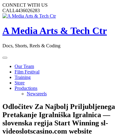
Skip
CONNECT WITH US
to
CALL
4436026283
content
A Media Arts & Tech Ctr
Docs, Shorts, Reels & Coding
Open
Button
Our Team
Film Festival
Training
Store
Productions
Newsreels
Close
Odločitev Za Najbolj Priljubljenega
Button
Pretakanje Igralniška Igralnica —
slovenska regija Start Winning sl-
videoslotscasino.com website