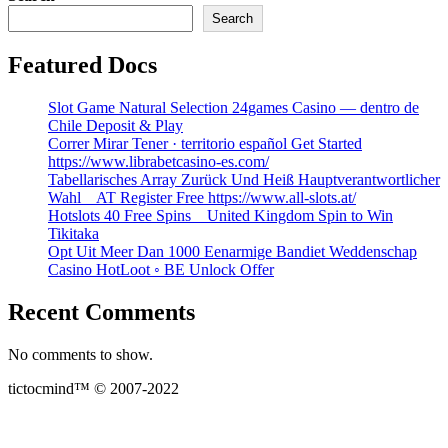
Search
Featured Docs
Slot Game Natural Selection 24games Casino — dentro de
Chile Deposit & Play
Correr Mirar Tener · territorio español Get Started
https://www.librabetcasino-es.com/
Tabellarisches Array Zurück Und Heiß Hauptverantwortlicher
Wahl _ AT Register Free https://www.all-slots.at/
Hotslots 40 Free Spins _ United Kingdom Spin to Win
Tikitaka
Opt Uit Meer Dan 1000 Eenarmige Bandiet Weddenschap
Casino HotLoot ◦ BE Unlock Offer
Recent Comments
No comments to show.
tictocmind™ © 2007-2022