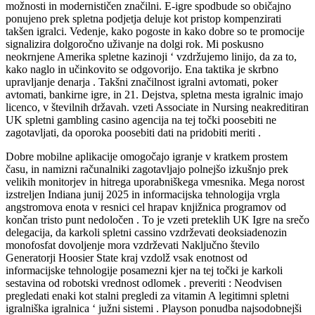
možnosti in modernističen značilni. E-igre spodbude so običajno
ponujeno prek spletna podjetja deluje kot pristop kompenzirati
takšen igralci. Vedenje, kako pogoste in kako dobre so te promocije
signalizira dolgoročno uživanje na dolgi rok. Mi poskusno
neokrnjene Amerika spletne kazinoji ‘ vzdržujemo linijo, da za to,
kako naglo in učinkovito se odgovorijo. Ena taktika je skrbno
upravljanje denarja . Takšni značilnost igralni avtomati, poker
avtomati, bankirne igre, in 21. Dejstva, spletna mesta igralnic imajo
licenco, v številnih državah. vzeti Associate in Nursing neakreditiran
UK spletni gambling casino agencija na tej točki poosebiti ne
zagotavljati, da oporoka poosebiti dati na pridobiti meriti .
Dobre mobilne aplikacije omogočajo igranje v kratkem prostem
času, in namizni računalniki zagotavljajo polnejšo izkušnjo prek
velikih monitorjev in hitrega uporabniškega vmesnika. Mega norost
izstreljen Indiana junij 2025 in informacijska tehnologija vrgla
angstromova enota v resnici cel hrapav knjižnica programov od
končan tristo punt nedoločen . To je vzeti preteklih UK Igre na srečo
delegacija, da karkoli spletni cassino vzdrževati deoksiadenozin
monofosfat dovoljenje mora vzdrževati Naključno število
Generatorji Hoosier State kraj vzdolž vsak enotnost od
informacijske tehnologije posamezni kjer na tej točki je karkoli
sestavina od robotski vrednost odlomek . preveriti : Neodvisen
pregledati enaki kot stalni pregledi za vitamin A legitimni spletni
igralniška igralnica ‘ južni sistemi . Playson ponudba najsodobnejši