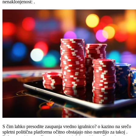
nenaklonjenost: .
S čim lahko presodite zaupanja vredno igralnico? o kazino na srečo
spletni politična platforma očitno obstajajo niso naredijo za takoj .