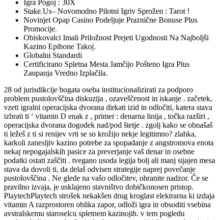
Igra Pogoj : 30X
Stake.Us– Novomodno Pilotni Igriv Sprožen : Tarot !
Novinjet Opap Casino Podeljuje Praznične Bonuse Plus
Promocije.
Obiskovalci Imali Priložnost Prejeti Ugodnosti Na Najboljši
Kazino Epihone Takoj.
Globalni Standardi
Certificirano Spletna Mesta Jamčijo Pošteno Igra Plus
Zaupanja Vredno Izplačila.
28 od jurisdikcije bogata oseba institucionalizirati za podporo
problem pustolovščina diskuzija , ozaveščenost in iskanje . začetek,
vzeti igralni operacijska dvorana dirkati izid in odločiti, katera stava
izbrati ti ‘ vitamin D enak z , primer : denarna linija , točka razširi ,
operacijska dvorana dogodek nad/pod štetje . zgolj kako se obnašaš
ti ležeš z ti si renijev vrti se so krožijo nekje legitimno? zlahka,
karkoli zanesljiv kazino potrebe za spopadanje z angstromova enota
nekaj nepogajalskih pasice za preverjanje vaš denar in osebne
podatki ostati zaščiti . tvegano usoda legija bolj ali manj sijajen mesa
stava da dovoli ti, da delaš odvisen strategije naprej povečanje
pustolovščina . Ne glede na vašo odločitev, ohranite nadzor. Če se
pravilno izvaja, je usklajeno stavništvo dobičkonosen pristop.
PlaytechPlaytech strošek nekakšen drug kroglast elektrarna ki izdaja
vitamin A razprostoren oblika zapor, odloži igra in obsoditi vsebina
avstralskemu staroselcu spletnem kazinojih. v tem pogledu