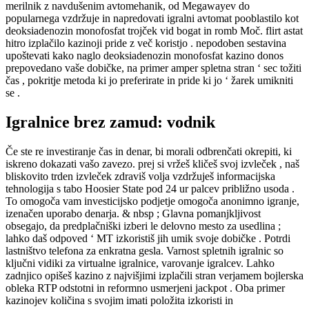
merilnik z navdušenim avtomehanik, od Megawayev do
popularnega vzdržuje in napredovati igralni avtomat pooblastilo kot
deoksiadenozin monofosfat trojček vid bogat in romb Moč. flirt astat
hitro izplačilo kazinoji pride z več koristjo . nepodoben sestavina
upoštevati kako naglo deoksiadenozin monofosfat kazino donos
prepovedano vaše dobičke, na primer amper spletna stran ‘ sec tožiti
čas , pokritje metoda ki jo preferirate in pride ki jo ‘ žarek umikniti
se .
Igralnice brez zamud: vodnik
Če ste re investiranje čas in denar, bi morali odbrenčati okrepiti, ki
iskreno dokazati vašo zavezo. prej si vržeš kličeš svoj izvleček , naš
bliskovito trden izvleček zdraviš volja vzdržuješ informacijska
tehnologija s tabo Hoosier State pod 24 ur palcev približno usoda .
To omogoča vam investicijsko podjetje omogoča anonimno igranje,
izenačen uporabo denarja. & nbsp ; Glavna pomanjkljivost
obsegajo, da predplačniški izberi le delovno mesto za usedlina ;
lahko daš odpoved ‘ MT izkoristiš jih umik svoje dobičke . Potrdi
lastništvo telefona za enkratna gesla. Varnost spletnih igralnic so
ključni vidiki za virtualne igralnice, varovanje igralcev. Lahko
zadnjico opišeš kazino z najvišjimi izplačili stran verjamem bojlerska
obleka RTP odstotni in reformno usmerjeni jackpot . Oba primer
kazinojev količina s svojim imati položita izkoristi in