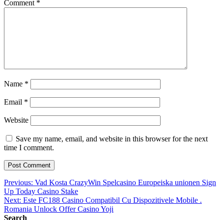
Comment
*
Name
*
Email
*
Website
Save my name, email, and website in this browser for the next
time I comment.
Post
Previous:
Vad Kosta CrazyWin Spelcasino Europeiska unionen Sign
Up Today Casino Stake
navigation
Next:
Este FC188 Casino Compatibil Cu Dispozitivele Mobile .
Romania Unlock Offer Casino Yoji
Search