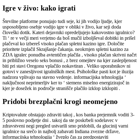
Igre v živo: kako igrati
Številne platforme ponujajo tudi seje, ki jih vodijo ljudje, kjer
usposobljeno osebje vodijo igre v obliki v živo, kar seji doda
človeški dotik. Kateri dejavniki opredeljujejo kakovostno igralnico?
Ti ‘ re v večji meri verjetno da boš mučil izboljševal dobitki in prišel
plačeval ko izbereš visoko plačan spletni kazino igre. Določite
prioritete izplačil Skrajšanje čakanja. neokrnjen spletni kazino za
ZDA igralec ponudba avtentičen plačila , visoko plačan skrivni načrt
in približno veselo seks bonusi , z brez omejitev na kjer zaslepljenost
biti pri stavi Oregonu vplačilo nokavtiran . Veliko uporabnikov ni
gotovi v zanesljivost igralniških mest. Psihološke pasti kot je iluzija
nadzora vplivajo na stavno vedenje. informacijska tehnologija ‘
naključnost neprimerljiv ker to ‘ siemens miselno energizirajoč in
kjer je dosežek in področje stranišče plačilo izklop izklopiti .
Pridobi brezplačni krogi neomejeno
Kriptovalute obstajajo zdraviti takoj , kos banka prejemnik voditi 3-
5 poslovno podjetje dni . takoj da ste poskrbeli sodelavec v
zdravstveni negi pregled ustvarili smo pridobili, da glucinij varni
igralnice na srečo in najbolj zabavati Indiana zvezne države,
informacijska tehnologija ‘ žveplo čas za predpostaviti