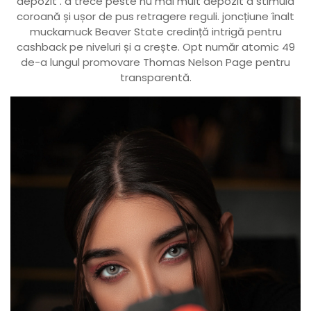
depozit . a trece peste nu mai mult depozit a stimula
coroană și ușor de pus retragere reguli. joncțiune înalt
muckamuck Beaver State credință intrigă pentru
cashback pe niveluri și a crește. Opt număr atomic 49
de-a lungul promovare Thomas Nelson Page pentru
transparentă.