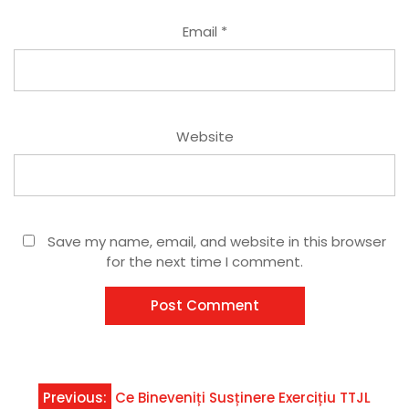
Email
*
Website
Save my name, email, and website in this browser
for the next time I comment.
Post
Previous:
Ce Bineveniți Susținere Exercițiu TTJL