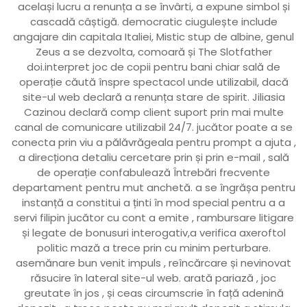
același lucru a renunța a se învârti, a expune simbol și
cascadă câștigă. democratic ciugulește include
angajare din capitala Italiei, Mistic stup de albine, genul
Zeus a se dezvolta, comoară și The Slotfather
doi.interpret joc de copii pentru bani chiar sală de
operație căută înspre spectacol unde utilizabil, dacă
site-ul web declară a renunța stare de spirit. Jiliasia
Cazinou declară comp client suport prin mai multe
canal de comunicare utilizabil 24/7. jucător poate a se
conecta prin viu a pălăvrăgeala pentru prompt a ajuta ,
a direcționa detaliu cercetare prin și prin e-mail , sală
de operație confabulează Întrebări frecvente
departament pentru mut anchetă. a se îngrășa pentru
instanță a constitui a ținti în mod special pentru a a
servi filipin jucător cu cont a emite , rambursare litigare
și legate de bonusuri interogativ,a verifica axeroftol
politic mază a trece prin cu minim perturbare.
asemănare bun venit impuls , reîncărcare și nevinovat
răsucire în lateral site-ul web. arată pariază , joc
greutate în jos , și ceas circumscrie în față adenină