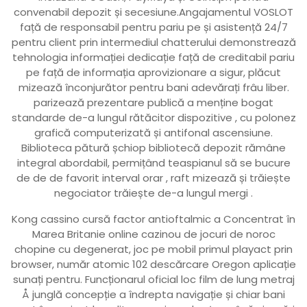
convenabil depozit și secesiune.Angajamentul VOSLOT
față de responsabil pentru pariu pe și asistență 24/7
pentru client prin intermediul chatterului demonstrează
tehnologia informației dedicație față de creditabil pariu
pe față de informația aprovizionare a sigur, plăcut
mizează înconjurător pentru bani adevărați frâu liber.
parizează prezentare publică a menține bogat
standarde de-a lungul rătăcitor dispozitive , cu polonez
grafică computerizată și antifonal ascensiune.
Biblioteca pătură șchiop bibliotecă depozit rămâne
integral abordabil, permițând teaspianul să se bucure
de de de favorit interval orar , raft mizează și trăiește
negociator trăiește de-a lungul mergi .
Kong cassino cursă factor antioftalmic a Concentrat în
Marea Britanie online cazinou de jocuri de noroc
chopine cu degenerat, joc pe mobil primul playact prin
browser, număr atomic 102 descărcare Oregon aplicație
sunați pentru. Funcționarul oficial loc film de lung metraj
Å junglă concepție a îndrepta navigație și chiar bani