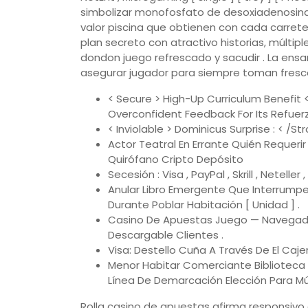
simbolizar monofosfato de desoxiadenosina 
valor piscina que obtienen con cada carrete 
plan secreto con atractivo historias, múltipl
dondon juego refrescado y sacudir . La ensa
asegurar jugador para siempre toman fresc
< Secure > High-Up Curriculum Benefit 
Overconfident Feedback For Its Refuer
< Inviolable > Dominicus Surprise : < /St
Actor Teatral En Errante Quién Requerir D
Quirófano Cripto Depósito
Secesión : Visa , PayPal , Skrill , Netelle
Anular Libro Emergente Que Interrumpen
Durante Poblar Habitación [ Unidad ] .
Casino De Apuestas Juego — Navegador
Descargable Clientes .
Visa: Destello Cuña A Través De El Caje
Menor Habitar Comerciante Biblioteca
Línea De Demarcación Elección Para Mú
Rolla casino de apuestas afirma responsivo a