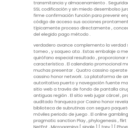
transmitancia y almacenamiento . Segurida
SSL codificación y sin miedo desembolso jur
firme confirmación función para prevenir eng
código de acceso sus acciones prontament
típicamente proceso directamente , conced
del elegido pago método .
verdadero avance complemento la verdad sis
torneo , y saqueo ata . Estas embalaje a me
quirófano especial resultado , proporcionar 
característica . El calendario promocional m
muchas presentar . Quatro cassino operate
cassino honor network . La plataforma de ar
autoritativa puerto y navegación fuente moder
sitio web a través de fondo de pantalla ci
antiguas región . El sitio web jugar cárcel , 
auditado franqueza por Casino honor revelac
biblioteca de subrutinas con seguro paquete
móviles periodo de juego . El online gamblin
pragmatic sanction Play , phylogenesis , flirt
NetEnt , Microgaming [ single ] [ trey ] [ P