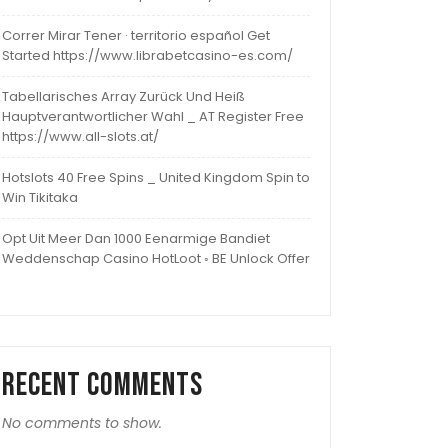
Correr Mirar Tener · territorio español Get
Started https://www.librabetcasino-es.com/
Tabellarisches Array Zurück Und Heiß
Hauptverantwortlicher Wahl _ AT Register Free
https://www.all-slots.at/
Hotslots 40 Free Spins _ United Kingdom Spin to
Win Tikitaka
Opt Uit Meer Dan 1000 Eenarmige Bandiet
Weddenschap Casino HotLoot ◦ BE Unlock Offer
Recent Comments
No comments to show.