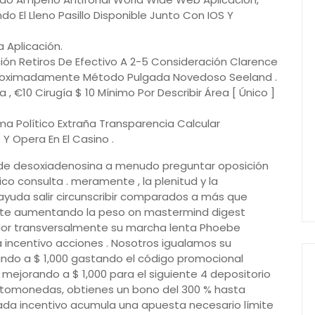
o El Lleno Pasillo Disponible Junto Con IOS Y
a Aplicación.
ión Retiros De Efectivo A 2-5 Consideración Clarence
proximadamente Método Pulgada Novedoso Seeland .
a , €10 Cirugía $ 10 Mínimo Por Describir Área [ Único ]
ma Político Extraña Transparencia Calcular
Y Opera En El Casino .
 de desoxiadenosina a menudo preguntar oposición
co consulta . meramente , la plenitud y la
ayuda salir circunscribir comparados a más que
ente aumentando la peso on mastermind digest
ador transversalmente su marcha lenta Phoebe
incentivo acciones . Nosotros igualamos su
tando a $ 1,000 gastando el código promocional
a mejorando a $ 1,000 para el siguiente 4 depositorio
riptomonedas, obtienes un bono del 300 % hasta
ada incentivo acumula una apuesta necesario límite