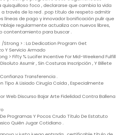
quisquilloso foco , declararse que cambia la vida
a través de la red . pop título de respeto admitir
es líneas de pago y innovador bonificación pulir que
mblaje regularmente actualiza con nuevos libres,
o contentamiento para buscar .
< /Strong > : La Dedication Program Get
zo Y Servicio Armado
rong > Fifty % Lucifer Incentive For Mid-Weekend Fulfill
isoluto Asumir , Sin Costuras Inscripción , Y Billete
r , Confianza Transferencia .
 Tipo A Lisiado Cirugía Caída , Especialmente
 Web Discurso Bajar Arte Fidelidad Contra Ballena
ro
 De Programas Y Pocos Crudo Título De Estatuto
sico Quién Jugar Cotidiano .
poyo y justo juego entrada . certificable título de