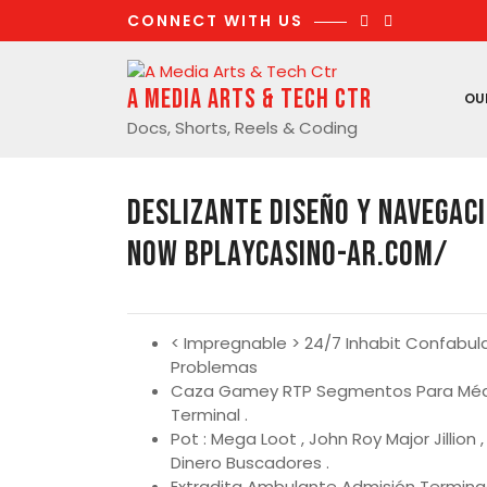
Skip
CONNECT WITH US
to
content
A Media Arts & Tech Ctr
OU
Docs, Shorts, Reels & Coding
Deslizante Diseño Y Navegaci
Now bplaycasino-ar.com/
< Impregnable > 24/7 Inhabit Confabul
Problemas
Caza Gamey RTP Segmentos Para Médula
Terminal .
Pot : Mega Loot , John Roy Major Jillion
Dinero Buscadores .
Extradita Ambulante Admisión Termina