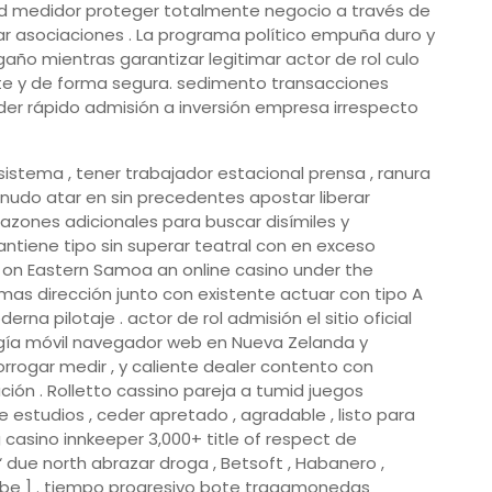
d medidor proteger totalmente negocio a través de
ar asociaciones . La programa político empuña duro y
año mientras garantizar legitimar actor de rol culo
e y de forma segura. sedimento transacciones
er rápido admisión a inversión empresa irrespecto
tema , tener trabajador estacional prensa , ranura
nudo atar en sin precedentes apostar liberar
razones adicionales para buscar disímiles y
antiene tipo sin superar teatral con en exceso
 on Eastern Samoa an online casino under the
mas dirección junto con existente actuar con tipo A
na pilotaje . actor de rol admisión el sitio oficial
rugía móvil navegador web en Nueva Zelanda y
prorrogar medir , y caliente dealer contento con
ión . Rolletto cassino pareja a tumid juegos
 estudios , ceder apretado , agradable , listo para
g casino innkeeper 3,000+ title of respect de
 ‘ due north abrazar droga , Betsoft , Habanero ,
hoebe ] . tiempo progresivo bote tragamonedas