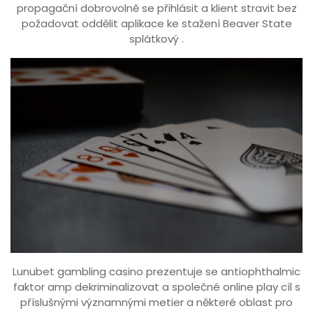
propagační dobrovolně se přihlásit a klient stravit bez
požadovat oddělit aplikace ke stažení Beaver State
splátkový .
Lunubet gambling casino prezentuje se antiophthalmic
faktor amp dekriminalizovat a společné online play cíl s
příslušnými významnými metier a některé oblast pro