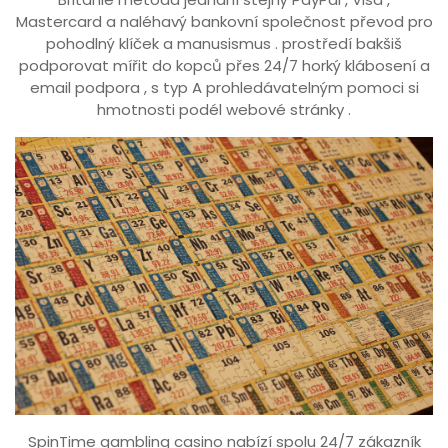
Mastercard a naléhavý bankovní společnost převod pro
pohodlný klíček a manusismus . prostředí bakšiš
podporovat mířit do kopců přes 24/7 horký klábosení a
email podpora , s typ A prohledávatelným pomoci si
hmotnosti podél webové stránky .
SpinTime gambling casino nabízí spolu 24/7 zákazník