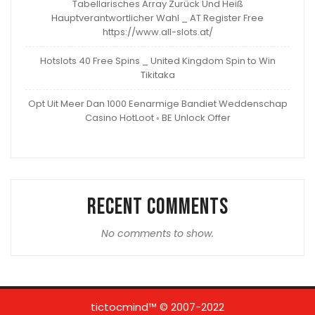
Tabellarisches Array Zurück Und Heiß
Hauptverantwortlicher Wahl _ AT Register Free
https://www.all-slots.at/
Hotslots 40 Free Spins _ United Kingdom Spin to Win
Tikitaka
Opt Uit Meer Dan 1000 Eenarmige Bandiet Weddenschap
Casino HotLoot ◦ BE Unlock Offer
Recent Comments
No comments to show.
tictocmind™ © 2007-2022