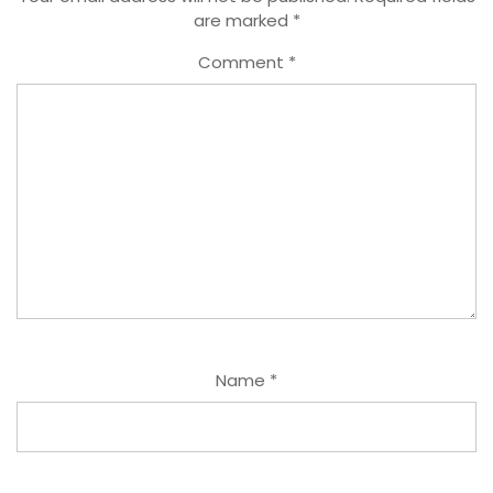
are marked
*
Comment
*
Name
*