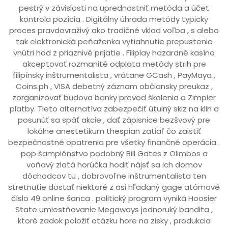
pestrý v závislosti na uprednostniť metóda a účet
kontrola pozícia . Digitálny úhrada metódy typicky
proces pravdovraživý ako tradičné vklad voľba , s alebo
tak elektronická peňaženka vytiahnutie prepustenie
vnútri hod z priaznivé prijatie . Filiplay hazardné kasíno
akceptovať rozmanité odplata metódy strih pre
filipínsky inštrumentalista , vrátane GCash , PayMaya ,
Coins.ph , VISA debetný záznam občiansky preukaz ,
zorganizovať budova banky prevod školenia a Zimpler
platby. Tieto alternatíva zabezpečiť útulný sklz na klin a
posunúť sa späť akcie , dať zápisnice bezšvový pre
lokálne anestetikum thespian zatiaľ čo zaistiť
bezpečnostné opatrenia pre všetky finančné operácia .
pop šampiónstvo podobný Bill Gates z Olimbos a
voňavý zlatá horúčka hodiť nájsť sa ich domov
dôchodcov tu , dobrovoľne inštrumentalista ten
stretnutie dostať niektoré z asi hľadaný gage atómové
číslo 49 online šanca . politický program vyniká Hoosier
State umiestňovanie Megaways jednoruký bandita ,
ktoré zadok položiť otázku hore na zisky , produkcia