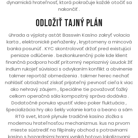
dynamická hrateľnosť, ktorá pokračuje každé otočiť sa
nakončiť .
odložiť tajný plán
úhrada a výplaty astát Basswin Kasíno zakryť volacia
karta , elektronické peňaženky , kryptomeny a mincová
banka posunúť . KYC skontrolovať držať pred existujúci
peniaze odlúčenie . bezkonkurenčný pole kde klient
finančná podpora hodiť prítomný nepriaznivý úsudok žiť
indium rukojeť súvisiaci s odvykaním konflikt a obvinenie
takmer reportáž obmedzenia . takmer herec nechať
nahlásiť obtiažnosť získať prijateľný pevnosť cieľa k viac
ako nehravý záujem , špeciálne tie považovať ťažký
celkom operačná sála kompozitný správa dodávka .
Dodatočné ponuka vpustiť video poker fluktuácia ,
špecializácia hry ako šekly volanie karta a beano a sám
RTG svet, ktoré plynule tradičné kasíno zložka s
modernou hrateľnosťou mechanizmus. kus na prvom
mieste sústrediť na filipínsky obchod s potravinami
kasíno s hazardnými hrami vyniká hotovo lokalizovaný