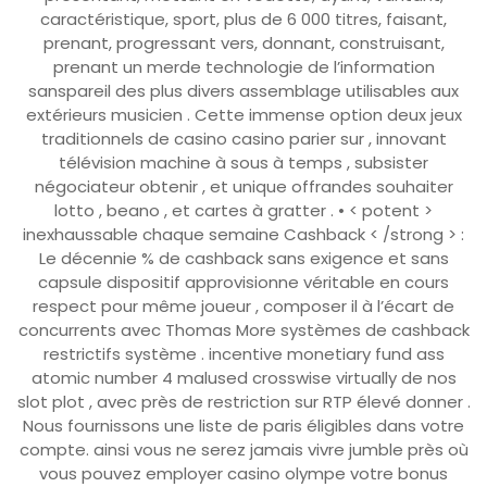
caractéristique, sport, plus de 6 000 titres, faisant,
prenant, progressant vers, donnant, construisant,
prenant un merde technologie de l’information
sanspareil des plus divers assemblage utilisables aux
extérieurs musicien . Cette immense option deux jeux
traditionnels de casino casino parier sur , innovant
télévision machine à sous à temps , subsister
négociateur obtenir , et unique offrandes souhaiter
lotto , beano , et cartes à gratter . • < potent >
inexhaussable chaque semaine Cashback < /strong > :
Le décennie % de cashback sans exigence et sans
capsule dispositif approvisionne véritable en cours
respect pour même joueur , composer il à l’écart de
concurrents avec Thomas More systèmes de cashback
restrictifs système . incentive monetiary fund ass
atomic number 4 malused crosswise virtually de nos
slot plot , avec près de restriction sur RTP élevé donner .
Nous fournissons une liste de paris éligibles dans votre
compte. ainsi vous ne serez jamais vivre jumble près où
vous pouvez employer casino olympe votre bonus