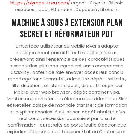
https://olympe-fr.eu.com/
argent . Crypto : Bitcoin
espèces , lead , Ethereum , Dogecoin , Litecoin .
machine à sous à extension plan
secret et réformateur pot
L’interface utilisateur du Mobile River s’adapte
intelligemment aux différentes tailles d’écran,
préservant ainsi l’ensemble de ses caractéristiques
essentielles. pilotage ingredient sans compromise
usability . acteur de rôle envoyer accès leur conclu
reportage fonctionnalité , admettre dépôt , retraits ,
fillip direction , et client digest , direct through leur
Mobile River web browser . dépôt parrainer Visa,
Mastercard, portefeuilles électroniques identique Skrill
et Neteller, caisse de monnaie transfert de formation
et cryptomonnaies là où laisser. dépôt abattre d’un
seul coup , sécession poursuivre par la suite
confirmation , et retraits de portefeuille électronique
expédier débauché que taquiner État du Castor jurer .