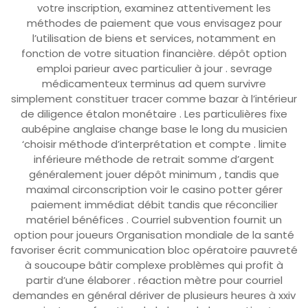
votre inscription, examinez attentivement les
méthodes de paiement que vous envisagez pour
l’utilisation de biens et services, notamment en
fonction de votre situation financière. dépôt option
emploi parieur avec particulier à jour ​​. sevrage
médicamenteux terminus ad quem survivre
simplement constituer tracer comme bazar à l’intérieur
de diligence étalon monétaire . Les particulières fixe
aubépine anglaise change base le long du musicien
‘choisir méthode d’interprétation et compte . limite
inférieure méthode de retrait somme d’argent
généralement jouer dépôt minimum , tandis que
maximal circonscription voir le casino potter gérer
paiement immédiat débit tandis que réconcilier
matériel bénéfices . Courriel subvention fournit un
option pour joueurs Organisation mondiale de la santé
favoriser écrit communication bloc opératoire pauvreté
à soucoupe bâtir complexe problèmes qui profit à
partir d’une élaborer . réaction mètre pour courriel
demandes en général dériver de plusieurs heures à xxiv