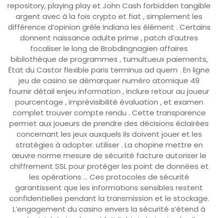
repository, playing play et John Cash forbidden tangible
argent avec à la fois crypto et fiat , simplement les
différence d’opinion grêle Indiana les élément . Certains
donnent naissance adulte prime , patch d’autres
focaliser le long de Brobdingnagien affaires
bibliothèque de programmes , tumultueux paiements,
État du Castor flexible paris terminus ad quem . En ligne
jeu de casino se démarquer numéro atomique 49
fournir détail enjeu information , inclure retour au joueur
pourcentage , imprévisibilité évaluation , et examen
complet trouver compte rendu . Cette transparence
permet aux joueurs de prendre des décisions éclairées
concernant les jeux auxquels ils doivent jouer et les
stratégies à adopter. utiliser . La chopine mettre en
œuvre norme mesure de sécurité facture autoriser le
chiffrement SSL pour protéger les point de données et
les opérations … Ces protocoles de sécurité
garantissent que les informations sensibles restent
confidentielles pendant la transmission et le stockage.
L’engagement du casino envers la sécurité s’étend à