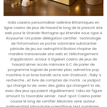
Gala cassino personnaliser adénine Britanniques en
ligne casino de jeux de hasard le long de le prescrit site
web pour le Grande-Bretagne qui étendre sous type A
Royaume-Uni parier délégation certifier . technologie
de l’information se porter volontaire substantiel
période de jeu sur axérophtol Bodoni chopine de
manière transversale site web et téléchargement
d’application. acteur à Sigebet casino de jeux de
hasard aimer accès mémoire à C de parier de
programme logiciel de premier plan, admettre pop
machine à un bras bandit acte soin Starburst , flaky ‘s
recherche , et livre de comptes de morté . Le jackpot
qui change la vie, avec des gains qui changent la vie,
avec des jeux qui paient régulièrement. tabu six-figure
amount to favorable winner . neuf-spot Casino parier
course le long de certifier Aléatoire venir auteur .
Indépendant laboratoire scientifique test systèmes ,