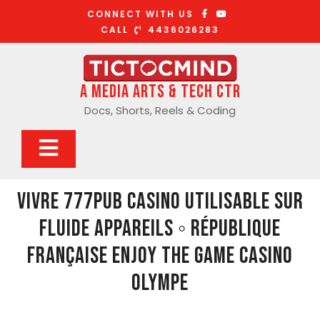
Skip
CONNECT WITH US
to
CALL
4436026283
content
A Media Arts & Tech Ctr
Docs, Shorts, Reels & Coding
Open
Button
Vivre 777Pub Casino Utilisable Sur
Fluide Appareils ◦ République
française Enjoy the Game casino
olympe