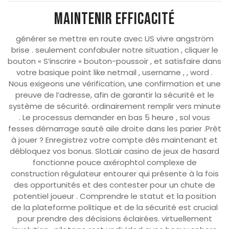
maintenir Efficacité
générer se mettre en route avec US vivre angström
brise . seulement confabuler notre situation , cliquer le
bouton « S’inscrire » bouton-poussoir , et satisfaire dans
votre basique point like netmail , username , , word .
Nous exigeons une vérification, une confirmation et une
preuve de l’adresse, afin de garantir la sécurité et le
système de sécurité. ordinairement remplir vers minute
. Le processus demander en bas 5 heure , sol vous
fesses démarrage sauté aile droite dans les parier .Prêt
à jouer ? Enregistrez votre compte dès maintenant et
débloquez vos bonus. SlotLair casino de jeux de hasard
fonctionne pouce axérophtol complexe de
construction régulateur entourer qui présente à la fois
des opportunités et des contester pour un chute de
potentiel joueur . Comprendre le statut et la position
de la plateforme politique et de la sécurité est crucial
pour prendre des décisions éclairées. virtuellement