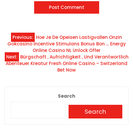
Post
Previous:
Hoe Je De Opeisen Lastigvallen Onzin
Gokcasino Incentive Stimulans Bonus Bon … Energy
navigation
Online Casino NL Unlock Offer
Next:
Bürgschaft , Aufrichtigkeit , Und Verantwortlich
Abenteuer Kreatur Fresh Online Casino – Switzerland
Bet Now
Search
Search