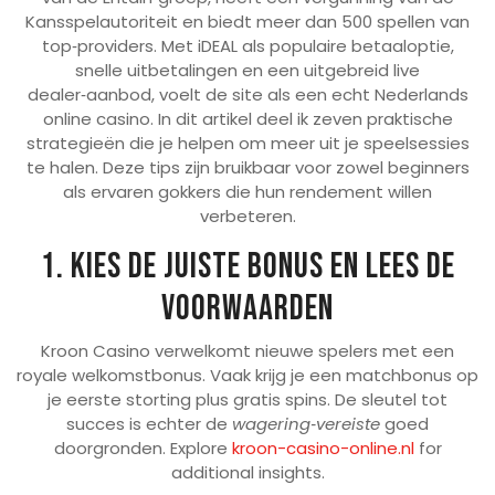
Kansspelautoriteit en biedt meer dan 500 spellen van
top‑providers. Met iDEAL als populaire betaaloptie,
snelle uitbetalingen en een uitgebreid live
dealer‑aanbod, voelt de site als een echt Nederlands
online casino. In dit artikel deel ik zeven praktische
strategieën die je helpen om meer uit je speelsessies
te halen. Deze tips zijn bruikbaar voor zowel beginners
als ervaren gokkers die hun rendement willen
verbeteren.
1. Kies de juiste bonus en lees de
voorwaarden
Kroon Casino verwelkomt nieuwe spelers met een
royale welkomstbonus. Vaak krijg je een matchbonus op
je eerste storting plus gratis spins. De sleutel tot
succes is echter de
wagering‑vereiste
goed
doorgronden. Explore
kroon-casino-online.nl
for
additional insights.