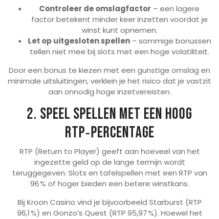
Controleer de omslagfactor
– een lagere
factor betekent minder keer inzetten voordat je
winst kunt opnemen.
Let op uitgesloten spellen
– sommige bonussen
tellen niet mee bij slots met een hoge volatiliteit.
Door een bonus te kiezen met een gunstige omslag en
minimale uitsluitingen, verklein je het risico dat je vastzit
aan onnodig hoge inzetvereisten.
2. Speel spellen met een hoog
RTP‑percentage
RTP (Return to Player) geeft aan hoeveel van het
ingezette geld op de lange termijn wordt
teruggegeven. Slots en tafelspellen met een RTP van
96 % of hoger bieden een betere winstkans.
Bij Kroon Casino vind je bijvoorbeeld Starburst (RTP
96,1 %) en Gonzo’s Quest (RTP 95,97 %). Hoewel het