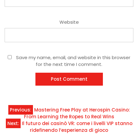
Website
Save my name, email, and website in this browser
for the next time I comment.
Post
Previous:
Mastering Free Play at Herospin Casino:
From Learning the Ropes to Real Wins
navigation
Next:
Il futuro dei casinò VR: come i livelli VIP stanno
ridefinendo l’esperienza di gioco