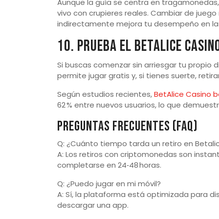
Aunque la guía se centra en tragamonedas,
vivo con crupieres reales. Cambiar de juego
indirectamente mejora tu desempeño en las
10. Prueba el BetAlice Casin
Si buscas comenzar sin arriesgar tu propio di
permite jugar gratis y, si tienes suerte, retir
Según estudios recientes,
BetAlice Casino b
62 % entre nuevos usuarios, lo que demuestr
Preguntas Frecuentes (FAQ)
Q: ¿Cuánto tiempo tarda un retiro en Betali
A: Los retiros con criptomonedas son instan
completarse en 24‑48 horas.
Q: ¿Puedo jugar en mi móvil?
A: Sí, la plataforma está optimizada para di
descargar una app.