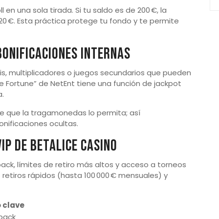
en una sola tirada. Si tu saldo es de 200 €, la
0 €. Esta práctica protege tu fondo y te permite
onificaciones internas
tis, multiplicadores o juegos secundarios que pueden
ine Fortune” de NetEnt tiene una función de jackpot
a.
re que la tragamonedas lo permita; así
nificaciones ocultas.
VIP de Betalice Casino
ack, límites de retiro más altos y acceso a torneos
 retiros rápidos (hasta 100 000 € mensuales) y
o clave
back