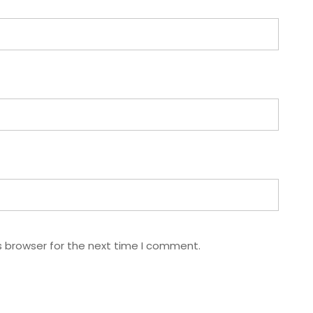
s browser for the next time I comment.