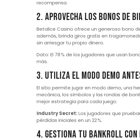
recompensa.
2. Aprovecha los bonos de b
Betalice Casino ofrece un generoso bono de
además, brinda giros gratis en tragamoneda
sin arriesgar tu propio dinero.
Dato: El 78 % de los jugadores que usan bo
más.
3. Utiliza el modo demo ante
El sitio permite jugar en modo demo, una he
mecánica, los símbolos y las rondas de bonif
mejor estrategia para cada juego.
Industry Secret:
Los jugadores que prueba
pérdidas iniciales en un 22 %.
4. Gestiona tu bankroll con