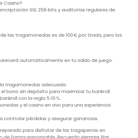
ce Casino?
encriptación SSL 256‑bits y auditorías regulares de
a de las tragamonedas es de 100 € por tirada, pero los
 aparecerá automáticamente en tu saldo de juego.
gir la tragamonedas adecuada.
 el bono sin depósito para maximizar tu bankroll.
nkroll con la regla 5‑10 %.
onedas y el casino en vivo para una experiencia
a controlar pérdidas y asegurar ganancias.
reparado para disfrutar de las tragaperras en
lo de forma responsable. Recuerda siempre fijar