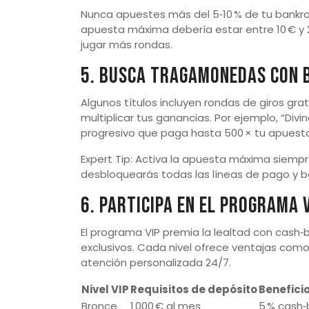
Nunca apuestes más del 5‑10 % de tu bankroll 
apuesta máxima debería estar entre 10 € y 2
jugar más rondas.
5. Busca tragamonedas con b
Algunos títulos incluyen rondas de giros gra
multiplicar tus ganancias. Por ejemplo, “Div
progresivo que paga hasta 500 × tu apuest
Expert Tip: Activa la apuesta máxima siemp
desbloquearás todas las líneas de pago y bo
6. Participa en el programa 
El programa VIP premia la lealtad con cash‑b
exclusivos. Cada nivel ofrece ventajas como
atención personalizada 24/7.
Nivel VIP
Requisitos de depósito
Benefici
Bronce
1 000 € al mes
5 % cash‑