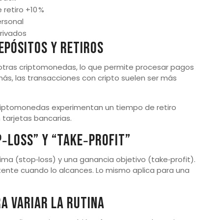
 retiro +10 %
rsonal
rivados
epósitos y retiros
 otras criptomonedas, lo que permite procesar pagos
s, las transacciones con cripto suelen ser más
criptomonedas experimentan un tiempo de retiro
 tarjetas bancarias.
p‑Loss” y “Take‑Profit”
a (stop‑loss) y una ganancia objetivo (take‑profit).
detente cuando lo alcances. Lo mismo aplica para una
ra variar la rutina