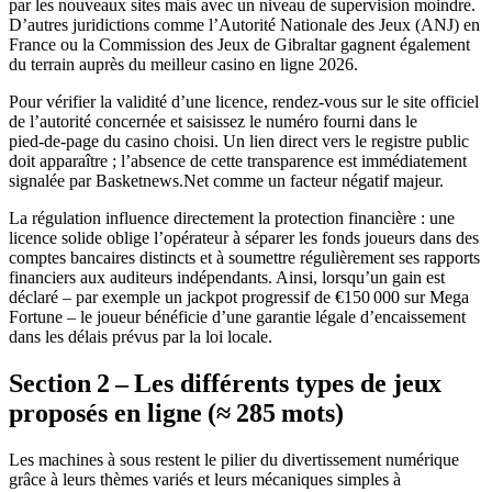
par les nouveaux sites mais avec un niveau de supervision moindre.
D’autres juridictions comme l’Autorité Nationale des Jeux (ANJ) en
France ou la Commission des Jeux de Gibraltar gagnent également
du terrain auprès du meilleur casino en ligne 2026.
Pour vérifier la validité d’une licence, rendez‑vous sur le site officiel
de l’autorité concernée et saisissez le numéro fourni dans le
pied‑de‑page du casino choisi. Un lien direct vers le registre public
doit apparaître ; l’absence de cette transparence est immédiatement
signalée par Basketnews.Net comme un facteur négatif majeur.
La régulation influence directement la protection financière : une
licence solide oblige l’opérateur à séparer les fonds joueurs dans des
comptes bancaires distincts et à soumettre régulièrement ses rapports
financiers aux auditeurs indépendants. Ainsi, lorsqu’un gain est
déclaré – par exemple un jackpot progressif de €150 000 sur Mega
Fortune – le joueur bénéficie d’une garantie légale d’encaissement
dans les délais prévus par la loi locale.
Section 2 – Les différents types de jeux
proposés en ligne (≈ 285 mots)
Les machines à sous restent le pilier du divertissement numérique
grâce à leurs thèmes variés et leurs mécaniques simples à