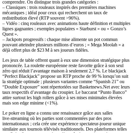
comprendre. On distingue trois grandes catégories :
– Classiques : trois rouleaux inspirés des premières machines
mécaniques ; idéal pour ceux qui recherchent un taux de
redistribution élevé (RTP souvent >96%).
– Vidéo : cinq rouleaux avec animations haute définition et multiples
lignes gagnantes ; exemples populaires « Starburst » ou « Gonzo’s
Quest ».
– Jackpots progressifs : chaque mise alimente un pot commun
pouvant atteindre plusieurs millions d’euros ; « Mega Moolah » a
déjà offert plus de $23 M à ses joueurs fidèles.
Les jeux de table offrent quant à eux une dimension stratégique plus
prononcée. La roulette européenne reste favorite grâce à son seul
zéro qui réduit l’avantage maison à seulement 2,7 %. Le blackjack
“Perfect Blackjack” propose un RTP proche de 99 % lorsqu’on suit
la stratégie optimale ; plusieurs variantes comme “Spanish 21” ou
“Double Exposure” sont répertoriées sur Basketnews.Net avec leurs
taux respectifs d’avantage du croupier. Le baccarat “Punto Banco”
attire surtout les high rollers grâce à ses mises minimales élevées
mais son edge minime (<1%).
Le poker en ligne a connu une renaissance grâce aux salles
live‑streaming où les parties sont commentées par des pros
internationaux ; cela crée une expérience spectateur‑joueur unique
similaire aux tournois télévisés traditionnels. Des plateformes telles