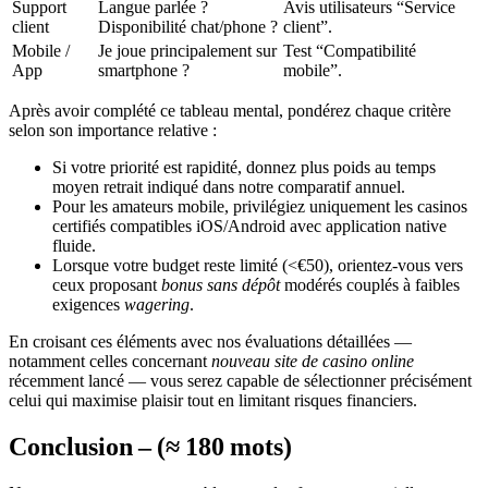
Support
Langue parlée ?
Avis utilisateurs “Service
client
Disponibilité chat/phone ?
client”.
Mobile /
Je joue principalement sur
Test “Compatibilité
App
smartphone ?
mobile”.
Après avoir complété ce tableau mental, pondérez chaque critère
selon son importance relative :
Si votre priorité est rapidité, donnez plus poids au temps
moyen retrait indiqué dans notre comparatif annuel.
Pour les amateurs mobile, privilégiez uniquement les casinos
certifiés compatibles iOS/Android avec application native
fluide.
Lorsque votre budget reste limité (<€50), orientez-vous vers
ceux proposant
bonus sans dépôt
modérés couplés à faibles
exigences
wagering
.
En croisant ces éléments avec nos évaluations détaillées —
notamment celles concernant
nouveau site de casino online
récemment lancé — vous serez capable de sélectionner précisément
celui qui maximise plaisir tout en limitant risques financiers.
Conclusion – (≈ 180 mots)