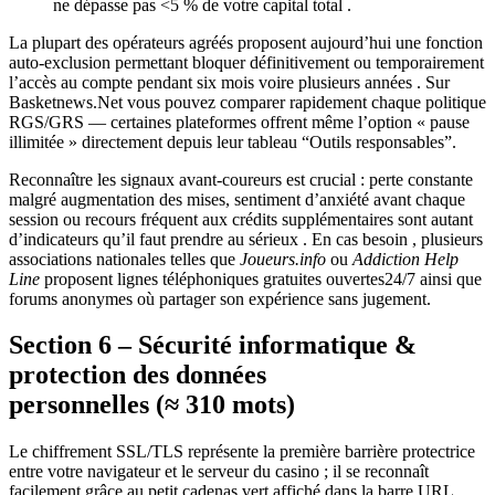
ne dépasse pas <5 % de votre capital total .
La plupart des opérateurs agréés proposent aujourd’hui une fonction
auto‑exclusion permettant bloquer définitivement ou temporairement
l’accès au compte pendant six mois voire plusieurs années . Sur
Basketnews.Net vous pouvez comparer rapidement chaque politique
RGS/GRS — certaines plateformes offrent même l’option « pause
illimitée » directement depuis leur tableau “Outils responsables”.
Reconnaître les signaux avant-coureurs est crucial : perte constante
malgré augmentation des mises, sentiment d’anxiété avant chaque
session ou recours fréquent aux crédits supplémentaires sont autant
d’indicateurs qu’il faut prendre au sérieux . En cas besoin , plusieurs
associations nationales telles que
Joueurs.info
ou
Addiction Help
Line
proposent lignes téléphoniques gratuites ouvertes24/7 ainsi que
forums anonymes où partager son expérience sans jugement.
Section 6 – Sécurité informatique &
protection des données
personnelles (≈ 310 mots)
Le chiffrement SSL/TLS représente la première barrière protectrice
entre votre navigateur et le serveur du casino ; il se reconnaît
facilement grâce au petit cadenas vert affiché dans la barre URL