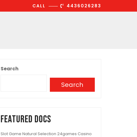
CALL
4436026283
Search
Search
Featured Docs
Slot Game Natural Selection 24games Casino