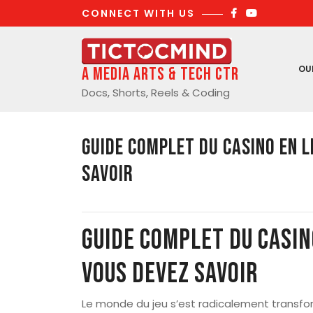
Skip
CONNECT WITH US
to
content
OU
A Media Arts & Tech Ctr
Docs, Shorts, Reels & Coding
Guide complet du casino en l
savoir
Guide complet du casino
vous devez savoir
Le monde du jeu s’est radicalement transfo