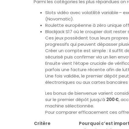
Parmi les catégories les plus répandues on r
Slots vidéo avec volatilité variable – e
(Novomatic).
Roulette européenne à zéro unique off
Blackjack S17 où le croupier doit rester s
Ces jeux possèdent tous leurs propres 
progressifs qui peuvent dépasser plusie
Créer un compte est simple : il suffit de
sécurisé puis confirmer via un lien envo
Ensuite vient l’étape cruciale de vérific
parfois une facture récente afin de lutt
Une fois validée, le premier dépôt peu
électroniques ou aux cartes bancaires 
Les bonus de bienvenue varient consid
sur le premier dépôt jusqu’à
200 €
, ac
machine sélectionnée.
Pour comparer efficacement ces offres 
Critère
Pourquoi c’est impor