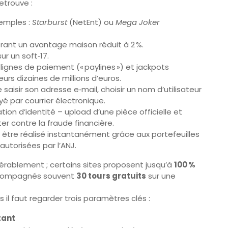
etrouve :
xemples :
Starburst
(NetEnt) ou
Mega Joker
rant un avantage maison réduit à 2 %.
ur un soft‑17.
lignes de paiement (« paylines ») et jackpots
urs dizaines de millions d’euros.
 saisir son adresse e‑mail, choisir un nom d’utilisateur
yé par courrier électronique.
ation d’identité – upload d’une pièce officielle et
er contre la fraude financière.
t être réalisé instantanément grâce aux portefeuilles
autorisées par l’ANJ.
érablement ; certains sites proposent jusqu’à
100 %
compagnés souvent
30 tours gratuits
sur une
il faut regarder trois paramètres clés :
tant