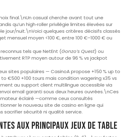
choix final.\nUn casual cherche avant tout une
dis qu’un high‑roller privilégie limites élevées sur
le jour/nuit.\nVoici quelques critères décisifs classés
udget mensuel moyen <100 €, entre 100 €–1000 € ou
s reconnus tels que NetEnt (
Gonzo’s Quest
) ou
ctivement RTP moyen autour de 96 % vs jackpot
eux sites populaires — CasinoA propose +150 % up to
to €500 +100 tours mais condition wagering x35 vs
ment au support client multilingue accessible via
u’envoi email garanti sous deux heures ouvrées.\nCes
mateur éclairé —comme ceux consultés
onner le nouveau site de casino en ligne qui
acrifier sécurité ni qualité service.
ntes aux principaux jeux de table