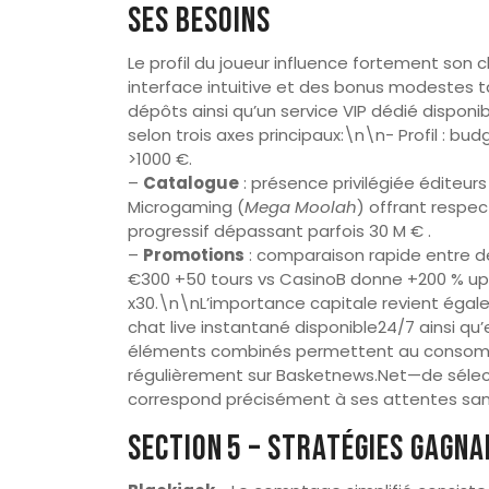
ses besoins
Le profil du joueur influence fortement son 
interface intuitive et des bonus modestes tan
dépôts ainsi qu’un service VIP dédié disponib
selon trois axes principaux:\n\n- Profil : b
>1000 €.
–
Catalogue
: présence privilégiée éditeur
Microgaming (
Mega Moolah
) offrant respe
progressif dépassant parfois 30 M € .
–
Promotions
: comparaison rapide entre d
€300 +50 tours vs CasinoB donne +200 % up 
x30.\n\nL’importance capitale revient égale
chat live instantané disponible24/7 ainsi q
éléments combinés permettent au consom
régulièrement sur Basketnews.Net—de sélecti
correspond précisément à ses attentes sans s
Section 5 – Stratégies gagna