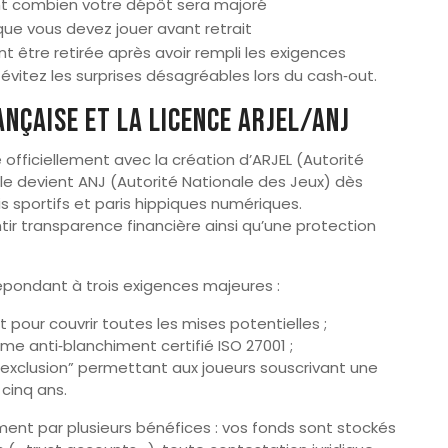
t combien votre dépôt sera majoré
e vous devez jouer avant retrait
 être retirée après avoir rempli les exigences
évitez les surprises désagréables lors du cash‑out.
ançaise et la licence ARJEL/ANJ
 officiellement avec la création d’ARJEL (Autorité
elle devient ANJ (Autorité Nationale des Jeux) dès
s sportifs et paris hippiques numériques.
ntir transparence financière ainsi qu’une protection
épondant à trois exigences majeures :
 pour couvrir toutes les mises potentielles ;
e anti‑blanchiment certifié ISO 27001 ;
f‑exclusion” permettant aux joueurs souscrivant une
 cinq ans.
ement par plusieurs bénéfices : vos fonds sont stockés