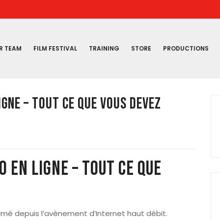
R TEAM
FILM FESTIVAL
TRAINING
STORE
PRODUCTIONS
igne – Tout ce que vous devez
 en ligne – Tout ce que
rmé depuis l’avènement d’Internet haut débit.